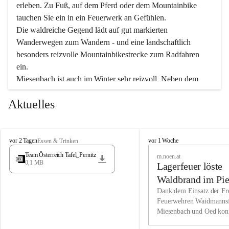
erleben. Zu Fuß, auf dem Pferd oder dem Mountainbike 
tauchen Sie ein in ein Feuerwerk an Gefühlen.
Die waldreiche Gegend lädt auf gut markierten 
Wanderwegen zum Wandern - und eine landschaftlich 
besonders reizvolle Mountainbikestrecke zum Radfahren 
ein.
Miesenbach ist auch im Winter sehr reizvoll. Neben dem 
Eisstockschießen gibt es auf dem nahe gelegenen Unterberg 
Aktuelles
wunderschöne Naturschneepisten, die zum Schifahren oder 
Boarden einladen. Ebenso ist der 2.075 m hohe Schneeberg 
ein Paradies für Sportfreunde. Genießen Sie auch das 
M
vielfältige Angebot unserer Kulturvereine.
M
vor 2 Tagen
vor 1 Woche
Essen & Trinken
i
i
Team Österreich Tafel_Pernitz
m.noen.at
e
e
0,1 MB
Überzeugen Sie sich selbst, dass Sie in Miesenbach sowie 
Lagerfeuer löste
s
s
e
in den Beherbergungsbetrieben, Gaststätten und urigen 
e
Waldbrand im Pie
n
n
Berghütten herzlich aufgenommen werden.
aus
Dank dem Einsatz der Fre
b
b
Feuerwehren Waidmannsf
a
a
Miesenbach und Oed kon
c
Wir kennen Miesenbach als lebens- und liebenswerten Ort. 
c
bei der Gauermannhütte s
h
h
Tradition und Innovation werden ebenso groß geschrieben 