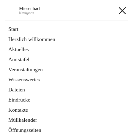
Miesenbach
Navigation
Miesenbach
Start
Herzlich willkommen
öffnet
Abwasserverband oberes Piestingtal
Aktuelles
in
Externe Webseite
neuem
Amtstafel
Tab
öffnet
Region Schneebergland
in
Externe Webseite
Veranstaltungen
neuem
Tab
Wissenswertes
+2
Dateien
Eindrücke
Kontakte
Müllkalender
Hauptadresse
Öffnungszeiten