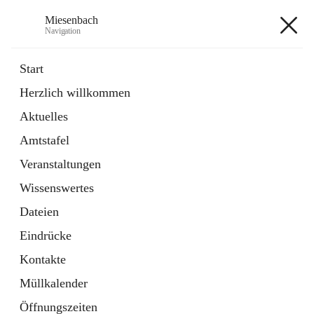
Miesenbach
Navigation
Miesenbach
Start
Herzlich willkommen
öffnet
Abwasserverband oberes Piestingtal
Aktuelles
in
Externe Webseite
neuem
Amtstafel
Tab
öffnet
Region Schneebergland
in
Externe Webseite
Veranstaltungen
neuem
Tab
Wissenswertes
+2
Dateien
Eindrücke
Kontakte
Müllkalender
Hauptadresse
Öffnungszeiten