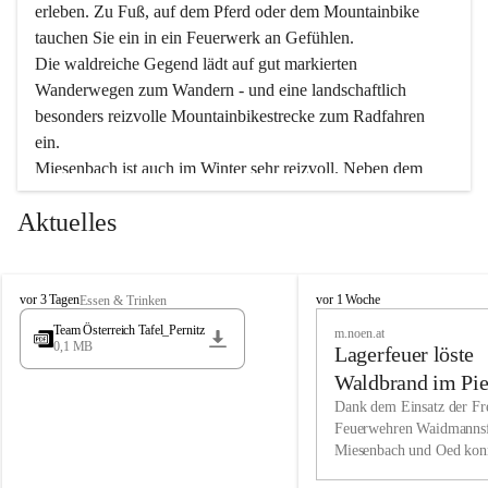
erleben. Zu Fuß, auf dem Pferd oder dem Mountainbike 
tauchen Sie ein in ein Feuerwerk an Gefühlen.
Die waldreiche Gegend lädt auf gut markierten 
Wanderwegen zum Wandern - und eine landschaftlich 
besonders reizvolle Mountainbikestrecke zum Radfahren 
ein.
Miesenbach ist auch im Winter sehr reizvoll. Neben dem 
Eisstockschießen gibt es auf dem nahe gelegenen Unterberg 
Aktuelles
wunderschöne Naturschneepisten, die zum Schifahren oder 
Boarden einladen. Ebenso ist der 2.075 m hohe Schneeberg 
ein Paradies für Sportfreunde. Genießen Sie auch das 
M
vielfältige Angebot unserer Kulturvereine.
M
vor 3 Tagen
vor 1 Woche
Essen & Trinken
i
i
Team Österreich Tafel_Pernitz
m.noen.at
e
e
0,1 MB
Überzeugen Sie sich selbst, dass Sie in Miesenbach sowie 
Lagerfeuer löste
s
s
e
in den Beherbergungsbetrieben, Gaststätten und urigen 
e
Waldbrand im Pie
n
n
Berghütten herzlich aufgenommen werden.
aus
Dank dem Einsatz der Fre
b
b
Feuerwehren Waidmannsf
a
a
Miesenbach und Oed kon
c
Wir kennen Miesenbach als lebens- und liebenswerten Ort. 
c
bei der Gauermannhütte s
h
h
Tradition und Innovation werden ebenso groß geschrieben 