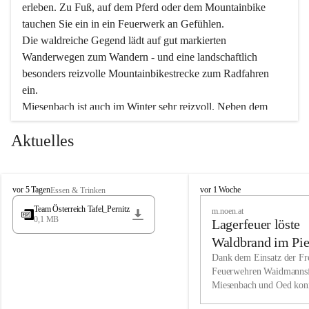
erleben. Zu Fuß, auf dem Pferd oder dem Mountainbike 
tauchen Sie ein in ein Feuerwerk an Gefühlen.
Die waldreiche Gegend lädt auf gut markierten 
Wanderwegen zum Wandern - und eine landschaftlich 
besonders reizvolle Mountainbikestrecke zum Radfahren 
ein.
Miesenbach ist auch im Winter sehr reizvoll. Neben dem 
Eisstockschießen gibt es auf dem nahe gelegenen Unterberg 
Aktuelles
wunderschöne Naturschneepisten, die zum Schifahren oder 
Boarden einladen. Ebenso ist der 2.075 m hohe Schneeberg 
ein Paradies für Sportfreunde. Genießen Sie auch das 
M
vielfältige Angebot unserer Kulturvereine.
M
vor 5 Tagen
vor 1 Woche
Essen & Trinken
i
i
Team Österreich Tafel_Pernitz
m.noen.at
e
e
0,1 MB
Überzeugen Sie sich selbst, dass Sie in Miesenbach sowie 
Lagerfeuer löste
s
s
e
in den Beherbergungsbetrieben, Gaststätten und urigen 
e
Waldbrand im Pie
n
n
Berghütten herzlich aufgenommen werden.
aus
Dank dem Einsatz der Fre
b
b
Feuerwehren Waidmannsf
a
a
Miesenbach und Oed kon
c
Wir kennen Miesenbach als lebens- und liebenswerten Ort. 
c
bei der Gauermannhütte s
h
h
Tradition und Innovation werden ebenso groß geschrieben 