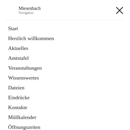
Miesenbach
Navigation
Miesenbach
Start
Herzlich willkommen
öffnet
Abwasserverband oberes Piestingtal
Aktuelles
in
Externe Webseite
neuem
Amtstafel
Tab
öffnet
Region Schneebergland
in
Externe Webseite
Veranstaltungen
neuem
Tab
Wissenswertes
+2
Dateien
Eindrücke
Kontakte
Müllkalender
Hauptadresse
Öffnungszeiten