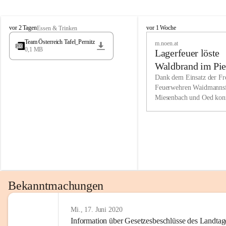
Wir kenne
M
M
werden eb
vor 2 Tagen
vor 1 Woche
Essen & Trinken
i
i
Entwickl
Team Österreich Tafel_Pernitz
m.noen.at
e
e
0,1 MB
Lagerfeuer löste
s
s
e
e
Unsere Ve
Waldbrand im Pie
n
n
bzw. Info
aus
Dank dem Einsatz der Fre
b
b
Feuerwehren Waidmannsf
wir fühl
a
a
Miesenbach und Oed kon
c
c
Lösungsor
bei der Gauermannhütte s
h
h
gelöscht werden.
Unsere M
der Wirts
kurzfrist
gesetzlic
unserer G
Bekanntmachungen
beizubeha
Nach 201
Mi., 17. Juni 2020
Information über Gesetzesbeschlüsse des Landtag
verliehen