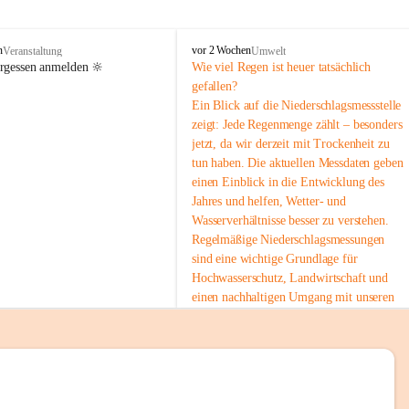
tion 
M
n
vor 2 Wochen
Veranstaltung
Umwelt
i
ergessen anmelden 🔆
Wie viel Regen ist heuer tatsächlich 
e
gefallen?
s
Ein Blick auf die Niederschlagsmessstelle 
stelle 
e
zeigt: Jede Regenmenge zählt – besonders 
n
gt und 
jetzt, da wir derzeit mit Trockenheit zu 
b
tun haben. Die aktuellen Messdaten geben 
a
c
einen Einblick in die Entwicklung des 
h
Jahres und helfen, Wetter- und 
Wasserverhältnisse besser zu verstehen.
sätzen 
Regelmäßige Niederschlagsmessungen 
r 
sind eine wichtige Grundlage für 
. Den 
Hochwasserschutz, Landwirtschaft und 
m Wohl 
einen nachhaltigen Umgang mit unseren 
Ressourcen. Gerade in trockenen Zeiten ist
es umso wichtiger, bewusst und 
verantwortungsvoll mit Wasser 
umzugehen.
emeinde“ 
 Die aktuellen Messwerte findest du hier:
rten und 