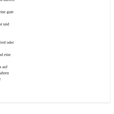
ine gute 
st und 
ferd oder 
d eine 
s auf 
ahren 
r 
men 