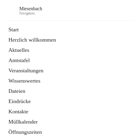
Miesenbach
Navigation
Start
Herzlich willkommen
öffnet
Abwasserverband oberes Piestingtal
Aktuelles
in
Externe Webseite
neuem
Amtstafel
Tab
öffnet
Region Schneebergland
in
Externe Webseite
Veranstaltungen
neuem
Tab
Wissenswertes
Dateien
Eindrücke
Kontakte
Müllkalender
Öffnungszeiten