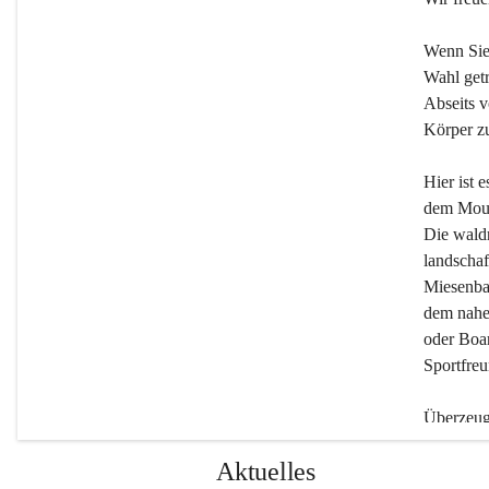
Wenn Sie
Wahl getr
Abseits v
Körper zu
Hier ist 
dem Moun
Die wald
landschaf
Miesenbac
dem nahe
oder Boar
Sportfreu
Überzeuge
Beherber
Aktuelles
werden.