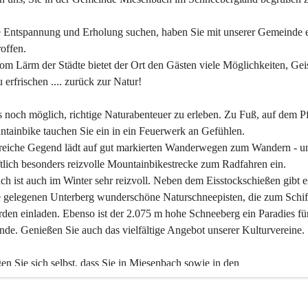
 Entspannung und Erholung suchen, haben Sie mit unserer Gemeinde e
offen.
om Lärm der Städte bietet der Ort den Gästen viele Möglichkeiten, Gei
 erfrischen .... zurück zur Natur!
es noch möglich, richtige Naturabenteuer zu erleben. Zu Fuß, auf dem P
tainbike tauchen Sie ein in ein Feuerwerk an Gefühlen.
reiche Gegend lädt auf gut markierten Wanderwegen zum Wandern - un
tlich besonders reizvolle Mountainbikestrecke zum Radfahren ein.
h ist auch im Winter sehr reizvoll. Neben dem Eisstockschießen gibt e
 gelegenen Unterberg wunderschöne Naturschneepisten, die zum Schif
den einladen. Ebenso ist der 2.075 m hohe Schneeberg ein Paradies fü
nde. Genießen Sie auch das vielfältige Angebot unserer Kulturvereine.
n Sie sich selbst, dass Sie in Miesenbach sowie in den 
gungsbetrieben, Gaststätten und urigen Berghütten herzlich aufgenom