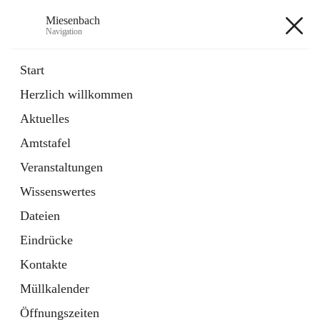
Miesenbach
Navigation
Miesenbach
Start
Herzlich willkommen
öffnet
Abwasserverband oberes Piestingtal
Aktuelles
in
Externe Webseite
neuem
Amtstafel
Tab
öffnet
Region Schneebergland
in
Externe Webseite
Veranstaltungen
neuem
Tab
Wissenswertes
+2
Dateien
Eindrücke
Kontakte
Müllkalender
Hauptadresse
Öffnungszeiten