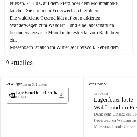
erleben. Zu Fuß, auf dem Pferd oder dem Mountainbike 
tauchen Sie ein in ein Feuerwerk an Gefühlen.
Die waldreiche Gegend lädt auf gut markierten 
Wanderwegen zum Wandern - und eine landschaftlich 
besonders reizvolle Mountainbikestrecke zum Radfahren 
ein.
Miesenbach ist auch im Winter sehr reizvoll. Neben dem 
Eisstockschießen gibt es auf dem nahe gelegenen Unterberg 
Aktuelles
wunderschöne Naturschneepisten, die zum Schifahren oder 
Boarden einladen. Ebenso ist der 2.075 m hohe Schneeberg 
ein Paradies für Sportfreunde. Genießen Sie auch das 
M
vielfältige Angebot unserer Kulturvereine.
M
vor 4 Tagen
vor 1 Woche
Essen & Trinken
i
i
Team Österreich Tafel_Pernitz
m.noen.at
e
e
0,1 MB
Überzeugen Sie sich selbst, dass Sie in Miesenbach sowie 
Lagerfeuer löste
s
s
e
in den Beherbergungsbetrieben, Gaststätten und urigen 
e
Waldbrand im Pie
n
n
Berghütten herzlich aufgenommen werden.
aus
Dank dem Einsatz der Fre
b
b
Feuerwehren Waidmannsf
a
a
Miesenbach und Oed kon
c
Wir kennen Miesenbach als lebens- und liebenswerten Ort. 
c
bei der Gauermannhütte s
h
h
Tradition und Innovation werden ebenso groß geschrieben 