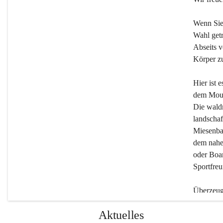
Wenn Sie
Wahl getr
Abseits v
Körper zu
Hier ist 
dem Moun
Die wald
landschaf
Miesenbac
dem nahe
oder Boar
Sportfreu
Überzeuge
Beherber
Aktuelles
werden.