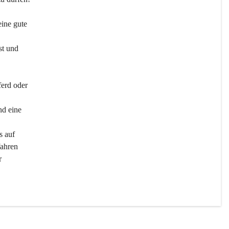
ine gute 
st und 
ferd oder 
d eine 
s auf 
ahren 
r 
men 