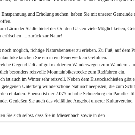
 Entspannung und Erholung suchen, haben Sie mit unserer Gemeinde e
offen.
om Lärm der Städte bietet der Ort den Gästen viele Möglichkeiten, Gei
 erfrischen .... zurück zur Natur!
es noch möglich, richtige Naturabenteuer zu erleben. Zu Fuß, auf dem P
tainbike tauchen Sie ein in ein Feuerwerk an Gefühlen.
reiche Gegend lädt auf gut markierten Wanderwegen zum Wandern - un
tlich besonders reizvolle Mountainbikestrecke zum Radfahren ein.
h ist auch im Winter sehr reizvoll. Neben dem Eisstockschießen gibt e
 gelegenen Unterberg wunderschöne Naturschneepisten, die zum Schif
den einladen. Ebenso ist der 2.075 m hohe Schneeberg ein Paradies fü
nde. Genießen Sie auch das vielfältige Angebot unserer Kulturvereine.
n Sie sich selbst, dass Sie in Miesenbach sowie in den 
gungsbetrieben, Gaststätten und urigen Berghütten herzlich aufgenom