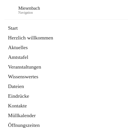
Miesenbach
Navigation
Start
Herzlich willkommen
öffnet
Abwasserverband oberes Piestingtal
Aktuelles
in
Externe Webseite
neuem
Amtstafel
Tab
öffnet
Region Schneebergland
in
Externe Webseite
Veranstaltungen
neuem
Tab
Wissenswertes
Dateien
Eindrücke
Kontakte
Müllkalender
Öffnungszeiten