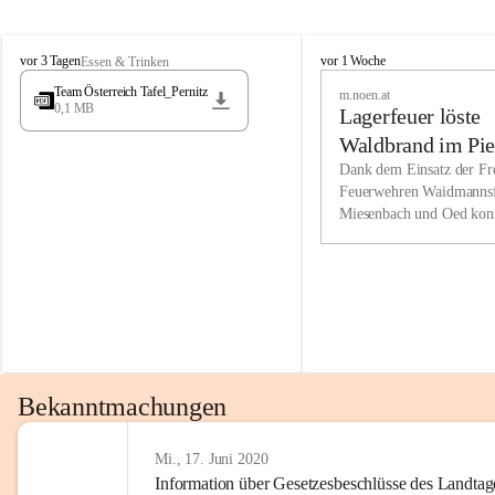
Wir kenne
M
M
werden eb
vor 3 Tagen
vor 1 Woche
Essen & Trinken
i
i
Entwickl
Team Österreich Tafel_Pernitz
m.noen.at
e
e
0,1 MB
Lagerfeuer löste
s
s
e
e
Unsere Ve
Waldbrand im Pie
n
n
bzw. Info
aus
Dank dem Einsatz der Fre
b
b
Feuerwehren Waidmannsf
wir fühl
a
a
Miesenbach und Oed kon
c
c
Lösungsor
bei der Gauermannhütte s
h
h
gelöscht werden.
Unsere M
der Wirts
kurzfrist
gesetzlic
unserer G
Bekanntmachungen
beizubeha
Nach 201
Mi., 17. Juni 2020
Information über Gesetzesbeschlüsse des Landtag
verliehen