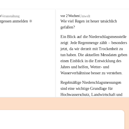
tion 
M
n
vor 2 Wochen
Veranstaltung
Umwelt
i
ergessen anmelden 🔆
Wie viel Regen ist heuer tatsächlich 
e
gefallen?
s
stelle 
e
Ein Blick auf die Niederschlagsmessstelle 
n
zeigt: Jede Regenmenge zählt – besonders 
gt und 
b
jetzt, da wir derzeit mit Trockenheit zu 
a
tun haben. Die aktuellen Messdaten geben 
c
einen Einblick in die Entwicklung des 
h
Jahres und helfen, Wetter- und 
sätzen 
Wasserverhältnisse besser zu verstehen.
r 
Regelmäßige Niederschlagsmessungen 
. Den 
sind eine wichtige Grundlage für 
m Wohl 
Hochwasserschutz, Landwirtschaft und 
einen nachhaltigen Umgang mit unseren 
Ressourcen. Gerade in trockenen Zeiten ist
es umso wichtiger, bewusst und 
verantwortungsvoll mit Wasser 
emeinde“ 
umzugehen.
rten und 