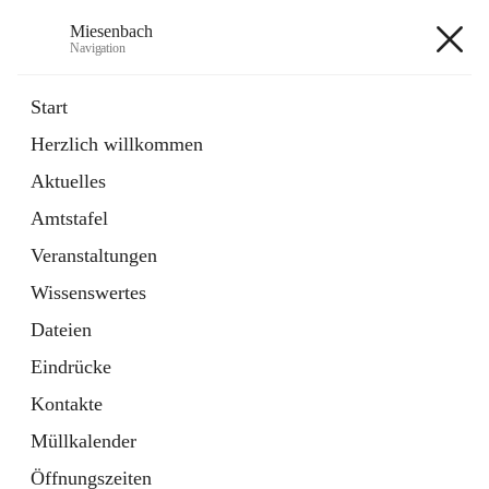
Miesenbach
Navigation
Miesenbach
Start
Herzlich willkommen
öffnet
Abwasserverband oberes Piestingtal
Aktuelles
in
Externe Webseite
neuem
Amtstafel
Tab
öffnet
Region Schneebergland
in
Externe Webseite
Veranstaltungen
neuem
Tab
Wissenswertes
+2
Dateien
Eindrücke
Kontakte
Müllkalender
Hauptadresse
Öffnungszeiten