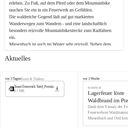
erleben. Zu Fuß, auf dem Pferd oder dem Mountainbike 
tauchen Sie ein in ein Feuerwerk an Gefühlen.
Die waldreiche Gegend lädt auf gut markierten 
Wanderwegen zum Wandern - und eine landschaftlich 
besonders reizvolle Mountainbikestrecke zum Radfahren 
ein.
Miesenbach ist auch im Winter sehr reizvoll. Neben dem 
Eisstockschießen gibt es auf dem nahe gelegenen Unterberg 
Aktuelles
wunderschöne Naturschneepisten, die zum Schifahren oder 
Boarden einladen. Ebenso ist der 2.075 m hohe Schneeberg 
ein Paradies für Sportfreunde. Genießen Sie auch das 
M
vielfältige Angebot unserer Kulturvereine.
M
vor 3 Tagen
vor 1 Woche
Essen & Trinken
i
i
Team Österreich Tafel_Pernitz
m.noen.at
e
e
0,1 MB
Überzeugen Sie sich selbst, dass Sie in Miesenbach sowie 
Lagerfeuer löste
s
s
e
in den Beherbergungsbetrieben, Gaststätten und urigen 
e
Waldbrand im Pie
n
n
Berghütten herzlich aufgenommen werden.
aus
Dank dem Einsatz der Fre
b
b
Feuerwehren Waidmannsf
a
a
Miesenbach und Oed kon
c
Wir kennen Miesenbach als lebens- und liebenswerten Ort. 
c
bei der Gauermannhütte s
h
h
Tradition und Innovation werden ebenso groß geschrieben 