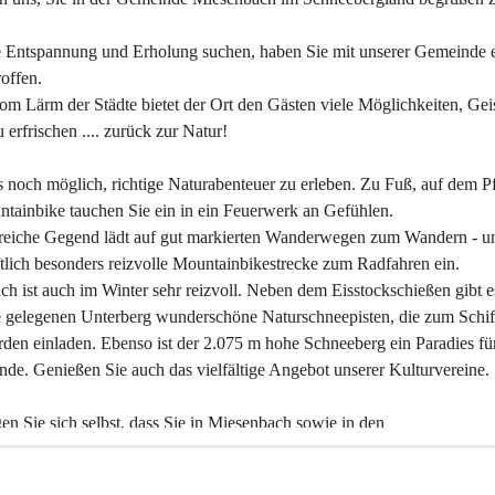
 Entspannung und Erholung suchen, haben Sie mit unserer Gemeinde e
offen.
om Lärm der Städte bietet der Ort den Gästen viele Möglichkeiten, Gei
 erfrischen .... zurück zur Natur!
es noch möglich, richtige Naturabenteuer zu erleben. Zu Fuß, auf dem P
tainbike tauchen Sie ein in ein Feuerwerk an Gefühlen.
reiche Gegend lädt auf gut markierten Wanderwegen zum Wandern - un
tlich besonders reizvolle Mountainbikestrecke zum Radfahren ein.
h ist auch im Winter sehr reizvoll. Neben dem Eisstockschießen gibt e
 gelegenen Unterberg wunderschöne Naturschneepisten, die zum Schif
den einladen. Ebenso ist der 2.075 m hohe Schneeberg ein Paradies fü
nde. Genießen Sie auch das vielfältige Angebot unserer Kulturvereine.
n Sie sich selbst, dass Sie in Miesenbach sowie in den 
gungsbetrieben, Gaststätten und urigen Berghütten herzlich aufgenom