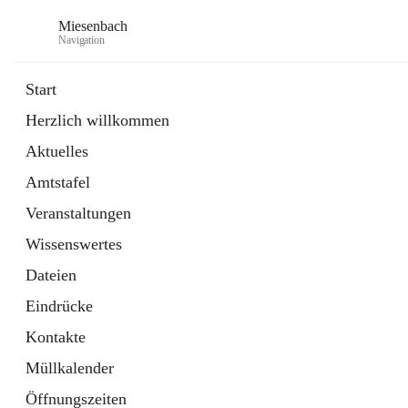
Miesenbach
Navigation
Start
Herzlich willkommen
öffnet
Abwasserverband oberes Piestingtal
Aktuelles
in
Externe Webseite
neuem
Amtstafel
Tab
öffnet
Region Schneebergland
in
Externe Webseite
Veranstaltungen
neuem
Tab
Wissenswertes
Dateien
Eindrücke
Kontakte
Müllkalender
Öffnungszeiten