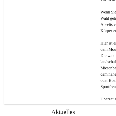
Wenn Sie
Wahl getr
Abseits v
Körper zu
Hier ist 
dem Moun
Die wald
landschaf
Miesenbac
dem nahe
oder Boar
Sportfreu
Überzeuge
Beherber
Aktuelles
werden.