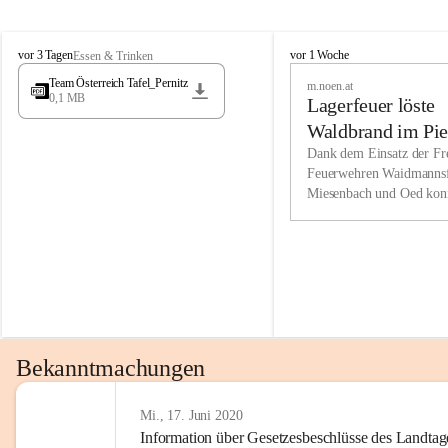
Wir kenne
M
M
werden eb
vor 3 Tagen
vor 1 Woche
Essen & Trinken
i
i
Entwickl
Team Österreich Tafel_Pernitz
m.noen.at
e
e
0,1 MB
Lagerfeuer löste
s
s
e
e
Unsere Ve
Waldbrand im Pie
n
n
bzw. Info
aus
Dank dem Einsatz der Fre
b
b
Feuerwehren Waidmannsf
wir fühl
a
a
Miesenbach und Oed kon
c
c
Lösungsor
bei der Gauermannhütte s
h
h
gelöscht werden.
Unsere M
der Wirts
kurzfrist
gesetzlic
unserer G
Bekanntmachungen
beizubeha
Nach 201
Mi., 17. Juni 2020
Information über Gesetzesbeschlüsse des Landtag
verliehen