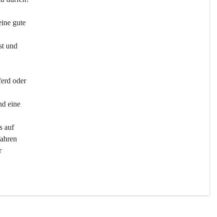
ine gute 
st und 
ferd oder 
d eine 
s auf 
ahren 
r 
men 