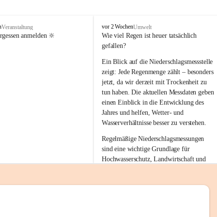
tion 
M
n
vor 2 Wochen
Veranstaltung
Umwelt
i
ergessen anmelden 🔆
Wie viel Regen ist heuer tatsächlich 
e
gefallen?
s
stelle 
e
Ein Blick auf die Niederschlagsmessstelle 
n
zeigt: Jede Regenmenge zählt – besonders 
gt und 
b
jetzt, da wir derzeit mit Trockenheit zu 
a
tun haben. Die aktuellen Messdaten geben 
c
einen Einblick in die Entwicklung des 
h
Jahres und helfen, Wetter- und 
sätzen 
Wasserverhältnisse besser zu verstehen.
r 
Regelmäßige Niederschlagsmessungen 
. Den 
sind eine wichtige Grundlage für 
m Wohl 
Hochwasserschutz, Landwirtschaft und 
einen nachhaltigen Umgang mit unseren 
Ressourcen. Gerade in trockenen Zeiten ist
es umso wichtiger, bewusst und 
verantwortungsvoll mit Wasser 
emeinde“ 
umzugehen.
rten und 