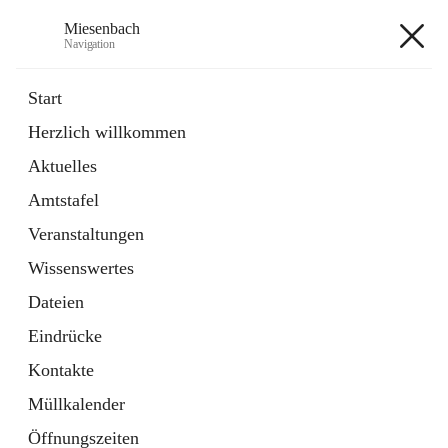
Miesenbach
Navigation
Miesenbach
Start
Herzlich willkommen
öffnet
Abwasserverband oberes Piestingtal
Aktuelles
in
Externe Webseite
neuem
Amtstafel
Tab
öffnet
Region Schneebergland
in
Externe Webseite
Veranstaltungen
neuem
Tab
Wissenswertes
+2
Dateien
Eindrücke
Kontakte
Müllkalender
Hauptadresse
Öffnungszeiten