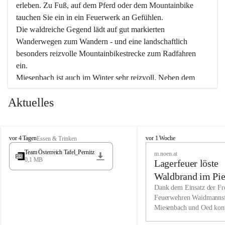
erleben. Zu Fuß, auf dem Pferd oder dem Mountainbike 
tauchen Sie ein in ein Feuerwerk an Gefühlen.
Die waldreiche Gegend lädt auf gut markierten 
Wanderwegen zum Wandern - und eine landschaftlich 
besonders reizvolle Mountainbikestrecke zum Radfahren 
ein.
Miesenbach ist auch im Winter sehr reizvoll. Neben dem 
Eisstockschießen gibt es auf dem nahe gelegenen Unterberg 
Aktuelles
wunderschöne Naturschneepisten, die zum Schifahren oder 
Boarden einladen. Ebenso ist der 2.075 m hohe Schneeberg 
ein Paradies für Sportfreunde. Genießen Sie auch das 
M
vielfältige Angebot unserer Kulturvereine.
M
vor 4 Tagen
vor 1 Woche
Essen & Trinken
i
i
Team Österreich Tafel_Pernitz
m.noen.at
e
e
0,1 MB
Überzeugen Sie sich selbst, dass Sie in Miesenbach sowie 
Lagerfeuer löste
s
s
e
in den Beherbergungsbetrieben, Gaststätten und urigen 
e
Waldbrand im Pie
n
n
Berghütten herzlich aufgenommen werden.
aus
Dank dem Einsatz der Fre
b
b
Feuerwehren Waidmannsf
a
a
Miesenbach und Oed kon
c
Wir kennen Miesenbach als lebens- und liebenswerten Ort. 
c
bei der Gauermannhütte s
h
h
Tradition und Innovation werden ebenso groß geschrieben 