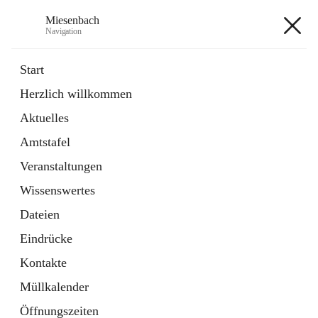
Miesenbach
Navigation
Miesenbach
Start
Herzlich willkommen
öffnet
Abwasserverband oberes Piestingtal
Aktuelles
in
Externe Webseite
neuem
Amtstafel
Tab
öffnet
Region Schneebergland
in
Externe Webseite
Veranstaltungen
neuem
Tab
Wissenswertes
+2
Dateien
Eindrücke
Kontakte
Müllkalender
Hauptadresse
Öffnungszeiten