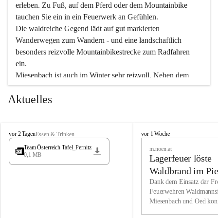
erleben. Zu Fuß, auf dem Pferd oder dem Mountainbike 
tauchen Sie ein in ein Feuerwerk an Gefühlen.
Die waldreiche Gegend lädt auf gut markierten 
Wanderwegen zum Wandern - und eine landschaftlich 
besonders reizvolle Mountainbikestrecke zum Radfahren 
ein.
Miesenbach ist auch im Winter sehr reizvoll. Neben dem 
Eisstockschießen gibt es auf dem nahe gelegenen Unterberg 
Aktuelles
wunderschöne Naturschneepisten, die zum Schifahren oder 
Boarden einladen. Ebenso ist der 2.075 m hohe Schneeberg 
ein Paradies für Sportfreunde. Genießen Sie auch das 
M
vielfältige Angebot unserer Kulturvereine.
M
vor 2 Tagen
vor 1 Woche
Essen & Trinken
i
i
Team Österreich Tafel_Pernitz
m.noen.at
e
e
0,1 MB
Überzeugen Sie sich selbst, dass Sie in Miesenbach sowie 
Lagerfeuer löste
s
s
e
in den Beherbergungsbetrieben, Gaststätten und urigen 
e
Waldbrand im Pie
n
n
Berghütten herzlich aufgenommen werden.
aus
Dank dem Einsatz der Fre
b
b
Feuerwehren Waidmannsf
a
a
Miesenbach und Oed kon
c
Wir kennen Miesenbach als lebens- und liebenswerten Ort. 
c
bei der Gauermannhütte s
h
h
Tradition und Innovation werden ebenso groß geschrieben 