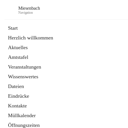
Miesenbach
Navigation
Start
Herzlich willkommen
öffnet
Abwasserverband oberes Piestingtal
Aktuelles
in
Externe Webseite
neuem
Amtstafel
Tab
öffnet
Region Schneebergland
in
Externe Webseite
Veranstaltungen
neuem
Tab
Wissenswertes
Dateien
Eindrücke
Kontakte
Müllkalender
Öffnungszeiten