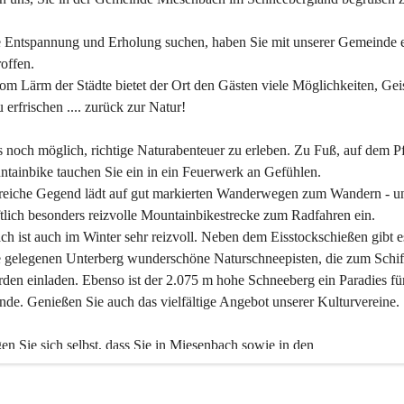
 Entspannung und Erholung suchen, haben Sie mit unserer Gemeinde e
offen.
om Lärm der Städte bietet der Ort den Gästen viele Möglichkeiten, Gei
 erfrischen .... zurück zur Natur!
es noch möglich, richtige Naturabenteuer zu erleben. Zu Fuß, auf dem P
tainbike tauchen Sie ein in ein Feuerwerk an Gefühlen.
reiche Gegend lädt auf gut markierten Wanderwegen zum Wandern - un
tlich besonders reizvolle Mountainbikestrecke zum Radfahren ein.
h ist auch im Winter sehr reizvoll. Neben dem Eisstockschießen gibt e
 gelegenen Unterberg wunderschöne Naturschneepisten, die zum Schif
den einladen. Ebenso ist der 2.075 m hohe Schneeberg ein Paradies fü
nde. Genießen Sie auch das vielfältige Angebot unserer Kulturvereine.
n Sie sich selbst, dass Sie in Miesenbach sowie in den 
gungsbetrieben, Gaststätten und urigen Berghütten herzlich aufgenom