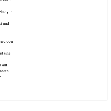
ine gute 
st und 
ferd oder 
d eine 
s auf 
ahren 
r 
men 