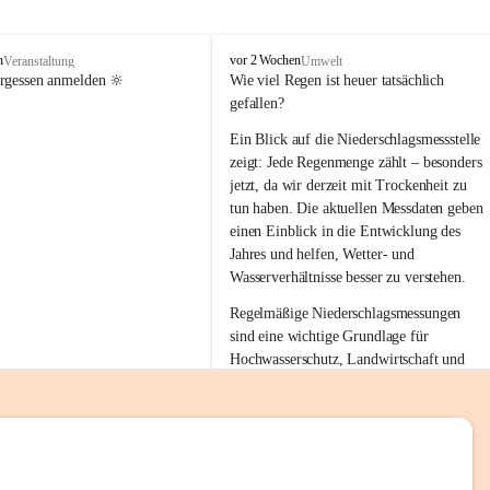
tion 
M
n
vor 2 Wochen
Veranstaltung
Umwelt
i
ergessen anmelden 🔆
Wie viel Regen ist heuer tatsächlich 
e
gefallen?
s
stelle 
e
Ein Blick auf die Niederschlagsmessstelle 
n
zeigt: Jede Regenmenge zählt – besonders 
gt und 
b
jetzt, da wir derzeit mit Trockenheit zu 
a
tun haben. Die aktuellen Messdaten geben 
c
einen Einblick in die Entwicklung des 
h
Jahres und helfen, Wetter- und 
sätzen 
Wasserverhältnisse besser zu verstehen.
r 
Regelmäßige Niederschlagsmessungen 
. Den 
sind eine wichtige Grundlage für 
m Wohl 
Hochwasserschutz, Landwirtschaft und 
einen nachhaltigen Umgang mit unseren 
Ressourcen. Gerade in trockenen Zeiten ist
es umso wichtiger, bewusst und 
verantwortungsvoll mit Wasser 
emeinde“ 
umzugehen.
rten und 