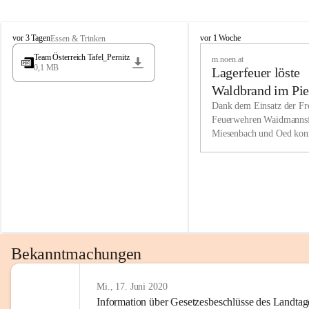
Wir kenne
M
M
werden eb
vor 3 Tagen
vor 1 Woche
Essen & Trinken
i
i
Entwickl
Team Österreich Tafel_Pernitz
m.noen.at
e
e
0,1 MB
Lagerfeuer löste
s
s
e
e
Unsere Ve
Waldbrand im Pie
n
n
bzw. Info
aus
Dank dem Einsatz der Fre
b
b
Feuerwehren Waidmannsf
wir fühl
a
a
Miesenbach und Oed kon
c
c
Lösungsor
bei der Gauermannhütte s
h
h
gelöscht werden.
Unsere M
der Wirts
kurzfrist
gesetzlic
unserer G
Bekanntmachungen
beizubeha
Nach 201
Mi., 17. Juni 2020
Information über Gesetzesbeschlüsse des Landtag
verliehen