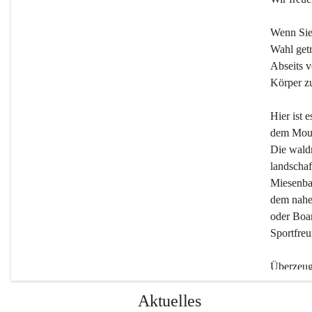
Wenn Sie
Wahl getr
Abseits v
Körper zu
Hier ist 
dem Moun
Die wald
landschaf
Miesenbac
dem nahe
oder Boar
Sportfreu
Überzeuge
Beherber
Aktuelles
werden.