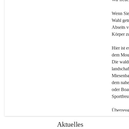
Wenn Sie
Wahl getr
Abseits v
Körper zu
Hier ist 
dem Moun
Die wald
landschaf
Miesenbac
dem nahe
oder Boar
Sportfreu
Überzeuge
Beherber
Aktuelles
werden.