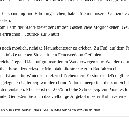
 Entspannung und Erholung suchen, haben Sie mit unserer Gemeinde e
offen.
om Lärm der Städte bietet der Ort den Gästen viele Möglichkeiten, Gei
 erfrischen .... zurück zur Natur!
es noch möglich, richtige Naturabenteuer zu erleben. Zu Fuß, auf dem P
tainbike tauchen Sie ein in ein Feuerwerk an Gefühlen.
reiche Gegend lädt auf gut markierten Wanderwegen zum Wandern - un
tlich besonders reizvolle Mountainbikestrecke zum Radfahren ein.
h ist auch im Winter sehr reizvoll. Neben dem Eisstockschießen gibt e
 gelegenen Unterberg wunderschöne Naturschneepisten, die zum Schif
den einladen. Ebenso ist der 2.075 m hohe Schneeberg ein Paradies fü
nde. Genießen Sie auch das vielfältige Angebot unserer Kulturvereine.
n Sie sich selbst, dass Sie in Miesenbach sowie in den 
gungsbetrieben, Gaststätten und urigen Berghütten herzlich aufgenom