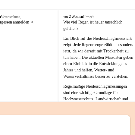
tion 
M
n
vor 2 Wochen
Veranstaltung
Umwelt
i
ergessen anmelden 🔆
Wie viel Regen ist heuer tatsächlich 
e
gefallen?
s
stelle 
e
Ein Blick auf die Niederschlagsmessstelle 
n
zeigt: Jede Regenmenge zählt – besonders 
gt und 
b
jetzt, da wir derzeit mit Trockenheit zu 
a
tun haben. Die aktuellen Messdaten geben 
c
einen Einblick in die Entwicklung des 
h
Jahres und helfen, Wetter- und 
sätzen 
Wasserverhältnisse besser zu verstehen.
r 
Regelmäßige Niederschlagsmessungen 
. Den 
sind eine wichtige Grundlage für 
m Wohl 
Hochwasserschutz, Landwirtschaft und 
einen nachhaltigen Umgang mit unseren 
Ressourcen. Gerade in trockenen Zeiten ist
es umso wichtiger, bewusst und 
verantwortungsvoll mit Wasser 
emeinde“ 
umzugehen.
rten und 