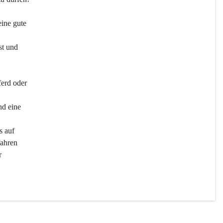
ine gute 
st und 
ferd oder 
d eine 
s auf 
ahren 
r 
men 