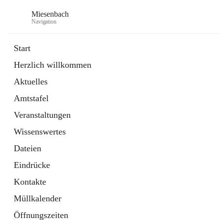
Miesenbach
Navigation
Start
Herzlich willkommen
öffnet
Abwasserverband oberes Piestingtal
Aktuelles
in
Externe Webseite
neuem
Amtstafel
Tab
öffnet
Region Schneebergland
in
Externe Webseite
Veranstaltungen
neuem
Tab
Wissenswertes
Dateien
Eindrücke
Kontakte
Müllkalender
Öffnungszeiten