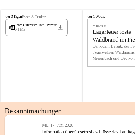
Wir kenne
M
M
werden eb
vor 3 Tagen
vor 1 Woche
Essen & Trinken
i
i
Entwickl
Team Österreich Tafel_Pernitz
m.noen.at
e
e
0,1 MB
Lagerfeuer löste
s
s
e
e
Unsere Ve
Waldbrand im Pie
n
n
bzw. Info
aus
Dank dem Einsatz der Fre
b
b
Feuerwehren Waidmannsf
wir fühl
a
a
Miesenbach und Oed kon
c
c
Lösungsor
bei der Gauermannhütte s
h
h
gelöscht werden.
Unsere M
der Wirts
kurzfrist
gesetzlic
unserer G
Bekanntmachungen
beizubeha
Nach 201
Mi., 17. Juni 2020
Information über Gesetzesbeschlüsse des Landtag
verliehen