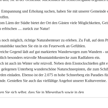
 Entspannung und Erholung suchen, haben Sie mit unserer Gemeinde e
offen.
om Lärm der Städte bietet der Ort den Gästen viele Möglichkeiten, Gei
 erfrischen .... zurück zur Natur!
es noch möglich, richtige Naturabenteuer zu erleben. Zu Fuß, auf dem P
tainbike tauchen Sie ein in ein Feuerwerk an Gefühlen.
reiche Gegend lädt auf gut markierten Wanderwegen zum Wandern - un
tlich besonders reizvolle Mountainbikestrecke zum Radfahren ein.
h ist auch im Winter sehr reizvoll. Neben dem Eisstockschießen gibt e
 gelegenen Unterberg wunderschöne Naturschneepisten, die zum Schif
den einladen. Ebenso ist der 2.075 m hohe Schneeberg ein Paradies fü
nde. Genießen Sie auch das vielfältige Angebot unserer Kulturvereine.
n Sie sich selbst, dass Sie in Miesenbach sowie in den 
gungsbetrieben, Gaststätten und urigen Berghütten herzlich aufgenom