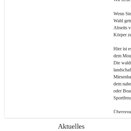
Wenn Sie
Wahl getr
Abseits v
Körper zu
Hier ist 
dem Moun
Die wald
landschaf
Miesenbac
dem nahe
oder Boar
Sportfreu
Überzeuge
Beherber
Aktuelles
werden.