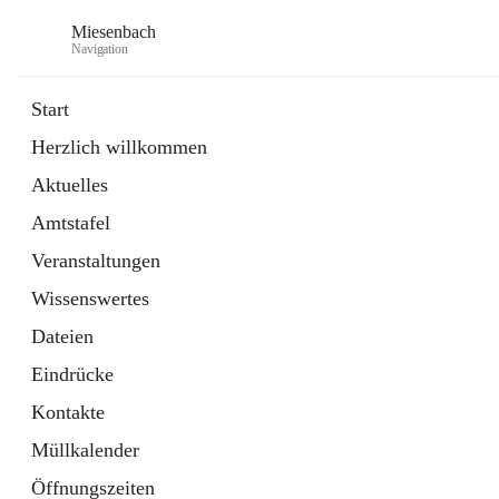
Miesenbach
Navigation
Start
Herzlich willkommen
öffnet
Abwasserverband oberes Piestingtal
Aktuelles
in
Externe Webseite
neuem
Amtstafel
Tab
öffnet
Region Schneebergland
in
Externe Webseite
Veranstaltungen
neuem
Tab
Wissenswertes
Dateien
Eindrücke
Kontakte
Müllkalender
Öffnungszeiten