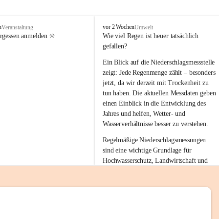
tion 
M
n
vor 2 Wochen
Veranstaltung
Umwelt
i
ergessen anmelden 🔆
Wie viel Regen ist heuer tatsächlich 
e
gefallen?
s
stelle 
e
Ein Blick auf die Niederschlagsmessstelle 
n
zeigt: Jede Regenmenge zählt – besonders 
gt und 
b
jetzt, da wir derzeit mit Trockenheit zu 
a
tun haben. Die aktuellen Messdaten geben 
c
einen Einblick in die Entwicklung des 
h
Jahres und helfen, Wetter- und 
sätzen 
Wasserverhältnisse besser zu verstehen.
r 
Regelmäßige Niederschlagsmessungen 
. Den 
sind eine wichtige Grundlage für 
m Wohl 
Hochwasserschutz, Landwirtschaft und 
einen nachhaltigen Umgang mit unseren 
Ressourcen. Gerade in trockenen Zeiten ist
es umso wichtiger, bewusst und 
verantwortungsvoll mit Wasser 
emeinde“ 
umzugehen.
rten und 