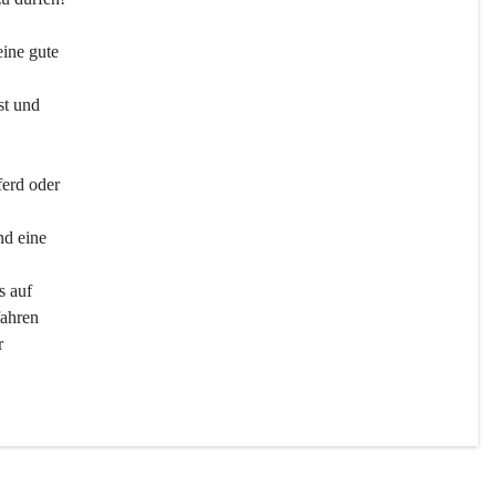
ine gute 
st und 
ferd oder 
d eine 
s auf 
ahren 
r 
men 