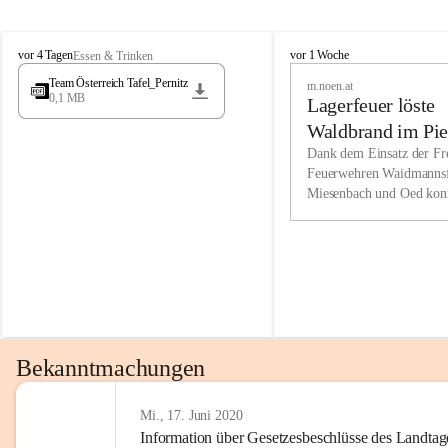
Wir kenne
M
M
werden eb
vor 4 Tagen
vor 1 Woche
Essen & Trinken
i
i
Entwickl
Team Österreich Tafel_Pernitz
m.noen.at
e
e
0,1 MB
Lagerfeuer löste
s
s
e
e
Unsere Ve
Waldbrand im Pie
n
n
bzw. Info
aus
Dank dem Einsatz der Fre
b
b
Feuerwehren Waidmannsf
wir fühl
a
a
Miesenbach und Oed kon
c
c
Lösungsor
bei der Gauermannhütte s
h
h
gelöscht werden.
Unsere M
der Wirts
kurzfrist
gesetzlic
unserer G
Bekanntmachungen
beizubeha
Nach 201
Mi., 17. Juni 2020
Information über Gesetzesbeschlüsse des Landtag
verliehen