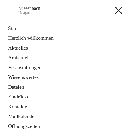
Miesenbach
Navigation
Miesenbach
Start
Herzlich willkommen
öffnet
Abwasserverband oberes Piestingtal
Aktuelles
in
Externe Webseite
neuem
Amtstafel
Tab
öffnet
Region Schneebergland
in
Externe Webseite
Veranstaltungen
neuem
Tab
Wissenswertes
+2
Dateien
Eindrücke
Kontakte
Müllkalender
Hauptadresse
Öffnungszeiten