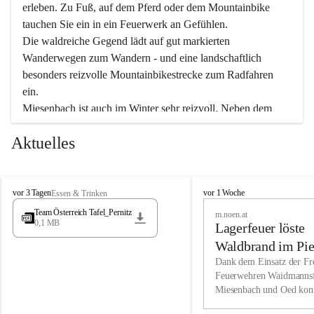
erleben. Zu Fuß, auf dem Pferd oder dem Mountainbike 
tauchen Sie ein in ein Feuerwerk an Gefühlen.
Die waldreiche Gegend lädt auf gut markierten 
Wanderwegen zum Wandern - und eine landschaftlich 
besonders reizvolle Mountainbikestrecke zum Radfahren 
ein.
Miesenbach ist auch im Winter sehr reizvoll. Neben dem 
Eisstockschießen gibt es auf dem nahe gelegenen Unterberg 
Aktuelles
wunderschöne Naturschneepisten, die zum Schifahren oder 
Boarden einladen. Ebenso ist der 2.075 m hohe Schneeberg 
ein Paradies für Sportfreunde. Genießen Sie auch das 
M
vielfältige Angebot unserer Kulturvereine.
M
vor 3 Tagen
vor 1 Woche
Essen & Trinken
i
i
Team Österreich Tafel_Pernitz
m.noen.at
e
e
0,1 MB
Überzeugen Sie sich selbst, dass Sie in Miesenbach sowie 
Lagerfeuer löste
s
s
e
in den Beherbergungsbetrieben, Gaststätten und urigen 
e
Waldbrand im Pie
n
n
Berghütten herzlich aufgenommen werden.
aus
Dank dem Einsatz der Fre
b
b
Feuerwehren Waidmannsf
a
a
Miesenbach und Oed kon
c
Wir kennen Miesenbach als lebens- und liebenswerten Ort. 
c
bei der Gauermannhütte s
h
h
Tradition und Innovation werden ebenso groß geschrieben 