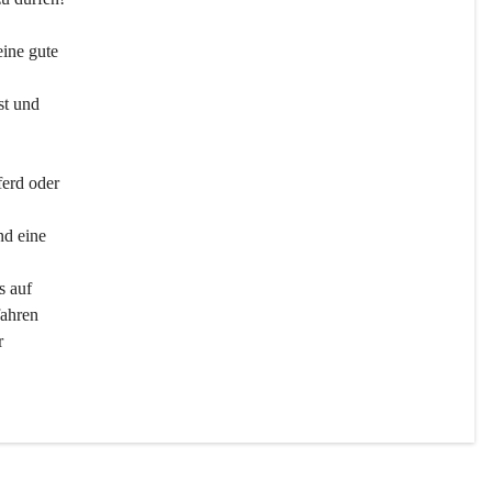
ine gute 
st und 
ferd oder 
d eine 
s auf 
ahren 
r 
men 