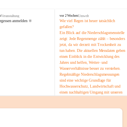
tion 
M
n
vor 2 Wochen
Veranstaltung
Umwelt
i
ergessen anmelden 🔆
Wie viel Regen ist heuer tatsächlich 
e
gefallen?
s
Ein Blick auf die Niederschlagsmessstelle 
stelle 
e
zeigt: Jede Regenmenge zählt – besonders 
n
gt und 
jetzt, da wir derzeit mit Trockenheit zu 
b
tun haben. Die aktuellen Messdaten geben 
a
c
einen Einblick in die Entwicklung des 
h
Jahres und helfen, Wetter- und 
Wasserverhältnisse besser zu verstehen.
sätzen 
Regelmäßige Niederschlagsmessungen 
r 
sind eine wichtige Grundlage für 
. Den 
Hochwasserschutz, Landwirtschaft und 
m Wohl 
einen nachhaltigen Umgang mit unseren 
Ressourcen. Gerade in trockenen Zeiten ist
es umso wichtiger, bewusst und 
verantwortungsvoll mit Wasser 
umzugehen.
emeinde“ 
 Die aktuellen Messwerte findest du hier:
rten und 