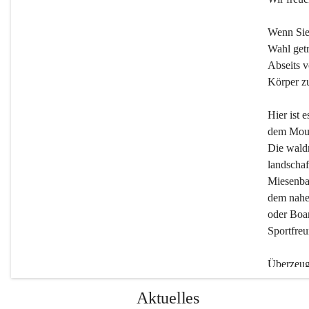
Wenn Sie
Wahl getr
Abseits v
Körper zu
Hier ist 
dem Moun
Die wald
landschaf
Miesenbac
dem nahe
oder Boar
Sportfreu
Überzeuge
Beherber
Aktuelles
werden.