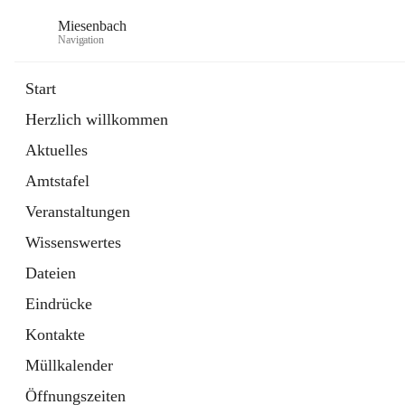
Miesenbach
Navigation
Start
Herzlich willkommen
öffnet
Abwasserverband oberes Piestingtal
Aktuelles
in
Externe Webseite
neuem
Amtstafel
Tab
öffnet
Region Schneebergland
in
Externe Webseite
Veranstaltungen
neuem
Tab
Wissenswertes
Dateien
Eindrücke
Kontakte
Müllkalender
Öffnungszeiten