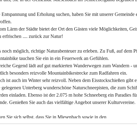
 Entspannung und Erholung suchen, haben Sie mit unserer Gemeinde e
offen.
om Lärm der Städte bietet der Ort den Gästen viele Möglichkeiten, Gei
 erfrischen .... zurück zur Natur!
es noch möglich, richtige Naturabenteuer zu erleben. Zu Fuß, auf dem P
tainbike tauchen Sie ein in ein Feuerwerk an Gefühlen.
reiche Gegend lädt auf gut markierten Wanderwegen zum Wandern - un
tlich besonders reizvolle Mountainbikestrecke zum Radfahren ein.
h ist auch im Winter sehr reizvoll. Neben dem Eisstockschießen gibt e
 gelegenen Unterberg wunderschöne Naturschneepisten, die zum Schif
den einladen. Ebenso ist der 2.075 m hohe Schneeberg ein Paradies fü
nde. Genießen Sie auch das vielfältige Angebot unserer Kulturvereine.
n Sie sich selbst, dass Sie in Miesenbach sowie in den 
gungsbetrieben, Gaststätten und urigen Berghütten herzlich aufgenom