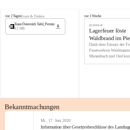
Wir kenne
M
M
werden eb
vor 2 Tagen
vor 1 Woche
Essen & Trinken
i
i
Entwickl
Team Österreich Tafel_Pernitz
m.noen.at
e
e
0,1 MB
Lagerfeuer löste
s
s
e
e
Unsere Ve
Waldbrand im Pie
n
n
bzw. Info
aus
Dank dem Einsatz der Fre
b
b
Feuerwehren Waidmannsf
wir fühl
a
a
Miesenbach und Oed kon
c
c
Lösungsor
bei der Gauermannhütte s
h
h
gelöscht werden.
Unsere M
der Wirts
kurzfrist
gesetzlic
unserer G
Bekanntmachungen
beizubeha
Nach 201
Mi., 17. Juni 2020
Information über Gesetzesbeschlüsse des Landtag
verliehen