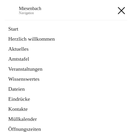
Miesenbach
Navigation
Miesenbach
Start
Herzlich willkommen
öffnet
Abwasserverband oberes Piestingtal
Aktuelles
in
Externe Webseite
neuem
Amtstafel
Tab
öffnet
Region Schneebergland
in
Externe Webseite
Veranstaltungen
neuem
Tab
Wissenswertes
+2
Dateien
Eindrücke
Kontakte
Müllkalender
Hauptadresse
Öffnungszeiten