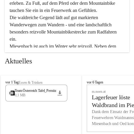
erleben. Zu Fuß, auf dem Pferd oder dem Mountainbike 
tauchen Sie ein in ein Feuerwerk an Gefühlen.
Die waldreiche Gegend lädt auf gut markierten 
Wanderwegen zum Wandern - und eine landschaftlich 
besonders reizvolle Mountainbikestrecke zum Radfahren 
ein.
Miesenbach ist auch im Winter sehr reizvoll. Neben dem 
Eisstockschießen gibt es auf dem nahe gelegenen Unterberg 
Aktuelles
wunderschöne Naturschneepisten, die zum Schifahren oder 
Boarden einladen. Ebenso ist der 2.075 m hohe Schneeberg 
ein Paradies für Sportfreunde. Genießen Sie auch das 
M
vielfältige Angebot unserer Kulturvereine.
M
vor 1 Tag
vor 6 Tagen
Essen & Trinken
i
i
Team Österreich Tafel_Pernitz
m.noen.at
e
e
0,1 MB
Überzeugen Sie sich selbst, dass Sie in Miesenbach sowie 
Lagerfeuer löste
s
s
e
in den Beherbergungsbetrieben, Gaststätten und urigen 
e
Waldbrand im Pie
n
n
Berghütten herzlich aufgenommen werden.
aus
Dank dem Einsatz der Fre
b
b
Feuerwehren Waidmannsf
a
a
Miesenbach und Oed kon
c
Wir kennen Miesenbach als lebens- und liebenswerten Ort. 
c
bei der Gauermannhütte s
h
h
Tradition und Innovation werden ebenso groß geschrieben 