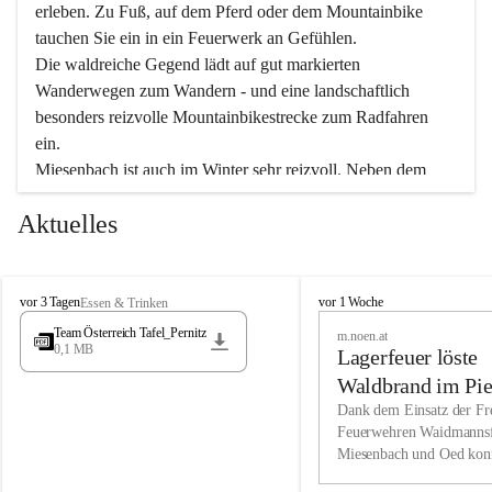
erleben. Zu Fuß, auf dem Pferd oder dem Mountainbike 
tauchen Sie ein in ein Feuerwerk an Gefühlen.
Die waldreiche Gegend lädt auf gut markierten 
Wanderwegen zum Wandern - und eine landschaftlich 
besonders reizvolle Mountainbikestrecke zum Radfahren 
ein.
Miesenbach ist auch im Winter sehr reizvoll. Neben dem 
Eisstockschießen gibt es auf dem nahe gelegenen Unterberg 
Aktuelles
wunderschöne Naturschneepisten, die zum Schifahren oder 
Boarden einladen. Ebenso ist der 2.075 m hohe Schneeberg 
ein Paradies für Sportfreunde. Genießen Sie auch das 
M
vielfältige Angebot unserer Kulturvereine.
M
vor 3 Tagen
vor 1 Woche
Essen & Trinken
i
i
Team Österreich Tafel_Pernitz
m.noen.at
e
e
0,1 MB
Überzeugen Sie sich selbst, dass Sie in Miesenbach sowie 
Lagerfeuer löste
s
s
e
in den Beherbergungsbetrieben, Gaststätten und urigen 
e
Waldbrand im Pie
n
n
Berghütten herzlich aufgenommen werden.
aus
Dank dem Einsatz der Fre
b
b
Feuerwehren Waidmannsf
a
a
Miesenbach und Oed kon
c
Wir kennen Miesenbach als lebens- und liebenswerten Ort. 
c
bei der Gauermannhütte s
h
h
Tradition und Innovation werden ebenso groß geschrieben 