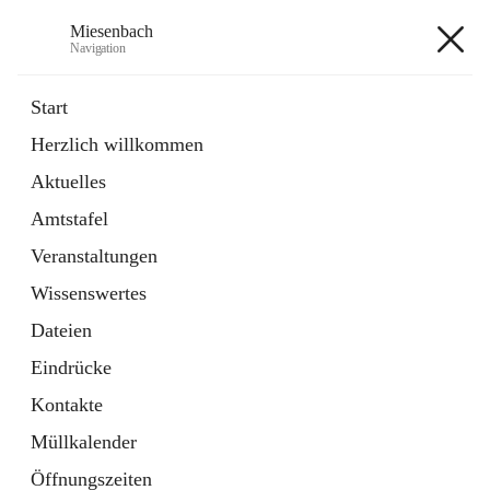
Miesenbach
Navigation
Miesenbach
Start
Herzlich willkommen
öffnet
Abwasserverband oberes Piestingtal
Aktuelles
in
Externe Webseite
neuem
Amtstafel
Tab
öffnet
Region Schneebergland
in
Externe Webseite
Veranstaltungen
neuem
Tab
Wissenswertes
+2
Dateien
Eindrücke
Kontakte
Müllkalender
Hauptadresse
Öffnungszeiten