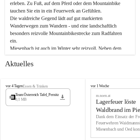
erleben. Zu Fuß, auf dem Pferd oder dem Mountainbike 
tauchen Sie ein in ein Feuerwerk an Gefühlen.
Die waldreiche Gegend lädt auf gut markierten 
Wanderwegen zum Wandern - und eine landschaftlich 
besonders reizvolle Mountainbikestrecke zum Radfahren 
ein.
Miesenbach ist auch im Winter sehr reizvoll. Neben dem 
Eisstockschießen gibt es auf dem nahe gelegenen Unterberg 
Aktuelles
wunderschöne Naturschneepisten, die zum Schifahren oder 
Boarden einladen. Ebenso ist der 2.075 m hohe Schneeberg 
ein Paradies für Sportfreunde. Genießen Sie auch das 
M
vielfältige Angebot unserer Kulturvereine.
M
vor 4 Tagen
vor 1 Woche
Essen & Trinken
i
i
Team Österreich Tafel_Pernitz
m.noen.at
e
e
0,1 MB
Überzeugen Sie sich selbst, dass Sie in Miesenbach sowie 
Lagerfeuer löste
s
s
e
in den Beherbergungsbetrieben, Gaststätten und urigen 
e
Waldbrand im Pie
n
n
Berghütten herzlich aufgenommen werden.
aus
Dank dem Einsatz der Fre
b
b
Feuerwehren Waidmannsf
a
a
Miesenbach und Oed kon
c
Wir kennen Miesenbach als lebens- und liebenswerten Ort. 
c
bei der Gauermannhütte s
h
h
Tradition und Innovation werden ebenso groß geschrieben 