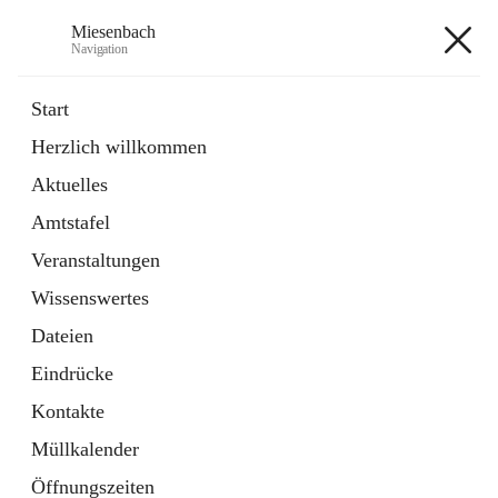
Miesenbach
Navigation
Miesenbach
Start
Herzlich willkommen
öffnet
Abwasserverband oberes Piestingtal
Aktuelles
in
Externe Webseite
neuem
Amtstafel
Tab
öffnet
Region Schneebergland
in
Externe Webseite
Veranstaltungen
neuem
Tab
Wissenswertes
+2
Dateien
Eindrücke
Kontakte
Müllkalender
Hauptadresse
Öffnungszeiten