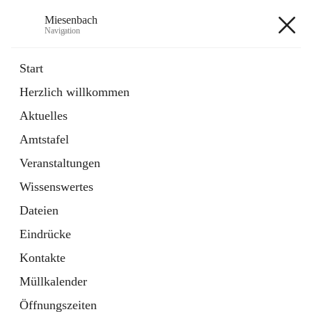
Miesenbach
Navigation
Miesenbach
Start
Herzlich willkommen
öffnet
Abwasserverband oberes Piestingtal
Aktuelles
in
Externe Webseite
neuem
Amtstafel
Tab
öffnet
Region Schneebergland
in
Externe Webseite
Veranstaltungen
neuem
Tab
Wissenswertes
+2
Dateien
Eindrücke
Kontakte
Müllkalender
Hauptadresse
Öffnungszeiten