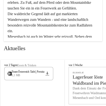
erleben. Zu Fuß, auf dem Pferd oder dem Mountainbike 
tauchen Sie ein in ein Feuerwerk an Gefühlen.
Die waldreiche Gegend lädt auf gut markierten 
Wanderwegen zum Wandern - und eine landschaftlich 
besonders reizvolle Mountainbikestrecke zum Radfahren 
ein.
Miesenbach ist auch im Winter sehr reizvoll. Neben dem 
Eisstockschießen gibt es auf dem nahe gelegenen Unterberg 
Aktuelles
wunderschöne Naturschneepisten, die zum Schifahren oder 
Boarden einladen. Ebenso ist der 2.075 m hohe Schneeberg 
ein Paradies für Sportfreunde. Genießen Sie auch das 
M
vielfältige Angebot unserer Kulturvereine.
M
vor 2 Tagen
vor 1 Woche
Essen & Trinken
i
i
Team Österreich Tafel_Pernitz
m.noen.at
e
e
0,1 MB
Überzeugen Sie sich selbst, dass Sie in Miesenbach sowie 
Lagerfeuer löste
s
s
e
in den Beherbergungsbetrieben, Gaststätten und urigen 
e
Waldbrand im Pie
n
n
Berghütten herzlich aufgenommen werden.
aus
Dank dem Einsatz der Fre
b
b
Feuerwehren Waidmannsf
a
a
Miesenbach und Oed kon
c
Wir kennen Miesenbach als lebens- und liebenswerten Ort. 
c
bei der Gauermannhütte s
h
h
Tradition und Innovation werden ebenso groß geschrieben 