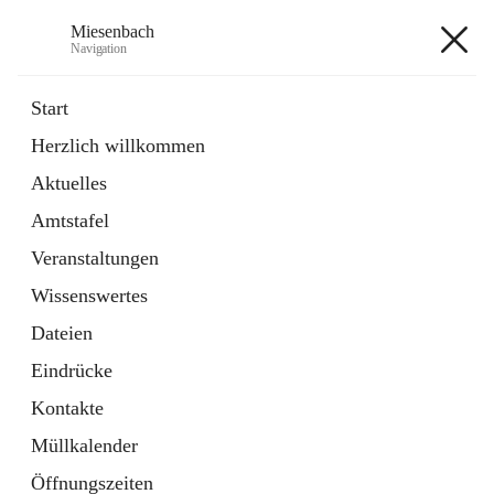
Miesenbach
Navigation
Miesenbach
Start
Herzlich willkommen
öffnet
Abwasserverband oberes Piestingtal
Aktuelles
in
Externe Webseite
neuem
Amtstafel
Tab
öffnet
Region Schneebergland
in
Externe Webseite
Veranstaltungen
neuem
Tab
Wissenswertes
+2
Dateien
Eindrücke
Kontakte
Müllkalender
Hauptadresse
Öffnungszeiten