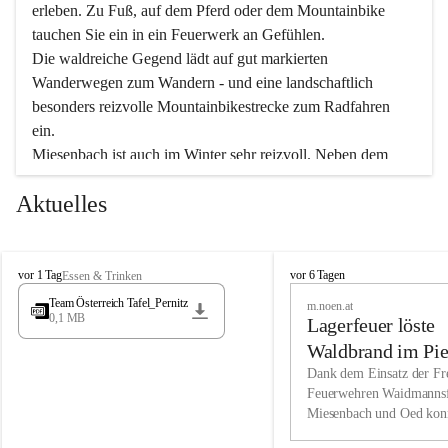
erleben. Zu Fuß, auf dem Pferd oder dem Mountainbike 
tauchen Sie ein in ein Feuerwerk an Gefühlen.
Die waldreiche Gegend lädt auf gut markierten 
Wanderwegen zum Wandern - und eine landschaftlich 
besonders reizvolle Mountainbikestrecke zum Radfahren 
ein.
Miesenbach ist auch im Winter sehr reizvoll. Neben dem 
Eisstockschießen gibt es auf dem nahe gelegenen Unterberg 
Aktuelles
wunderschöne Naturschneepisten, die zum Schifahren oder 
Boarden einladen. Ebenso ist der 2.075 m hohe Schneeberg 
ein Paradies für Sportfreunde. Genießen Sie auch das 
M
vielfältige Angebot unserer Kulturvereine.
M
vor 1 Tag
vor 6 Tagen
Essen & Trinken
i
i
Team Österreich Tafel_Pernitz
m.noen.at
e
e
0,1 MB
Überzeugen Sie sich selbst, dass Sie in Miesenbach sowie 
Lagerfeuer löste
s
s
e
in den Beherbergungsbetrieben, Gaststätten und urigen 
e
Waldbrand im Pie
n
n
Berghütten herzlich aufgenommen werden.
aus
Dank dem Einsatz der Fre
b
b
Feuerwehren Waidmannsf
a
a
Miesenbach und Oed kon
c
Wir kennen Miesenbach als lebens- und liebenswerten Ort. 
c
bei der Gauermannhütte s
h
h
Tradition und Innovation werden ebenso groß geschrieben 