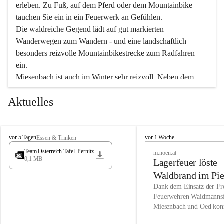
erleben. Zu Fuß, auf dem Pferd oder dem Mountainbike 
tauchen Sie ein in ein Feuerwerk an Gefühlen.
Die waldreiche Gegend lädt auf gut markierten 
Wanderwegen zum Wandern - und eine landschaftlich 
besonders reizvolle Mountainbikestrecke zum Radfahren 
ein.
Miesenbach ist auch im Winter sehr reizvoll. Neben dem 
Eisstockschießen gibt es auf dem nahe gelegenen Unterberg 
Aktuelles
wunderschöne Naturschneepisten, die zum Schifahren oder 
Boarden einladen. Ebenso ist der 2.075 m hohe Schneeberg 
ein Paradies für Sportfreunde. Genießen Sie auch das 
M
vielfältige Angebot unserer Kulturvereine.
M
vor 5 Tagen
vor 1 Woche
Essen & Trinken
i
i
Team Österreich Tafel_Pernitz
m.noen.at
e
e
0,1 MB
Überzeugen Sie sich selbst, dass Sie in Miesenbach sowie 
Lagerfeuer löste
s
s
e
in den Beherbergungsbetrieben, Gaststätten und urigen 
e
Waldbrand im Pie
n
n
Berghütten herzlich aufgenommen werden.
aus
Dank dem Einsatz der Fre
b
b
Feuerwehren Waidmannsf
a
a
Miesenbach und Oed kon
c
Wir kennen Miesenbach als lebens- und liebenswerten Ort. 
c
bei der Gauermannhütte s
h
h
Tradition und Innovation werden ebenso groß geschrieben 