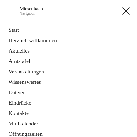
Miesenbach
Navigation
Miesenbach
Start
Herzlich willkommen
öffnet
Abwasserverband oberes Piestingtal
Aktuelles
in
Externe Webseite
neuem
Amtstafel
Tab
öffnet
Region Schneebergland
in
Externe Webseite
Veranstaltungen
neuem
Tab
Wissenswertes
+2
Dateien
Eindrücke
Kontakte
Müllkalender
Hauptadresse
Öffnungszeiten