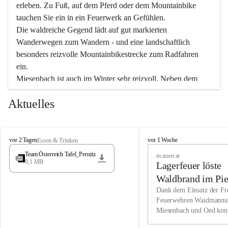
erleben. Zu Fuß, auf dem Pferd oder dem Mountainbike 
tauchen Sie ein in ein Feuerwerk an Gefühlen.
Die waldreiche Gegend lädt auf gut markierten 
Wanderwegen zum Wandern - und eine landschaftlich 
besonders reizvolle Mountainbikestrecke zum Radfahren 
ein.
Miesenbach ist auch im Winter sehr reizvoll. Neben dem 
Eisstockschießen gibt es auf dem nahe gelegenen Unterberg 
Aktuelles
wunderschöne Naturschneepisten, die zum Schifahren oder 
Boarden einladen. Ebenso ist der 2.075 m hohe Schneeberg 
ein Paradies für Sportfreunde. Genießen Sie auch das 
M
vielfältige Angebot unserer Kulturvereine.
M
vor 2 Tagen
vor 1 Woche
Essen & Trinken
i
i
Team Österreich Tafel_Pernitz
m.noen.at
e
e
0,1 MB
Überzeugen Sie sich selbst, dass Sie in Miesenbach sowie 
Lagerfeuer löste
s
s
e
in den Beherbergungsbetrieben, Gaststätten und urigen 
e
Waldbrand im Pie
n
n
Berghütten herzlich aufgenommen werden.
aus
Dank dem Einsatz der Fre
b
b
Feuerwehren Waidmannsf
a
a
Miesenbach und Oed kon
c
Wir kennen Miesenbach als lebens- und liebenswerten Ort. 
c
bei der Gauermannhütte s
h
h
Tradition und Innovation werden ebenso groß geschrieben 