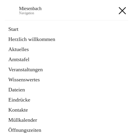
Miesenbach
Navigation
Miesenbach
Start
Herzlich willkommen
öffnet
Abwasserverband oberes Piestingtal
Aktuelles
in
Externe Webseite
neuem
Amtstafel
Tab
öffnet
Region Schneebergland
in
Externe Webseite
Veranstaltungen
neuem
Tab
Wissenswertes
+2
Dateien
Eindrücke
Kontakte
Müllkalender
Hauptadresse
Öffnungszeiten