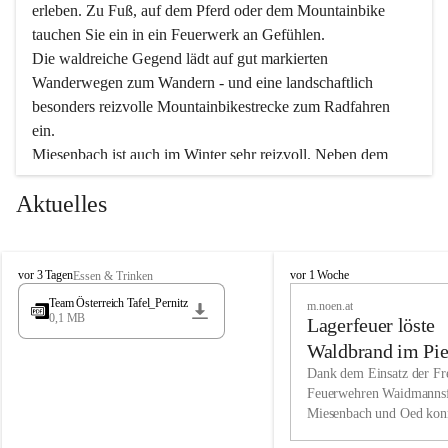
erleben. Zu Fuß, auf dem Pferd oder dem Mountainbike 
tauchen Sie ein in ein Feuerwerk an Gefühlen.
Die waldreiche Gegend lädt auf gut markierten 
Wanderwegen zum Wandern - und eine landschaftlich 
besonders reizvolle Mountainbikestrecke zum Radfahren 
ein.
Miesenbach ist auch im Winter sehr reizvoll. Neben dem 
Eisstockschießen gibt es auf dem nahe gelegenen Unterberg 
Aktuelles
wunderschöne Naturschneepisten, die zum Schifahren oder 
Boarden einladen. Ebenso ist der 2.075 m hohe Schneeberg 
ein Paradies für Sportfreunde. Genießen Sie auch das 
M
vielfältige Angebot unserer Kulturvereine.
M
vor 3 Tagen
vor 1 Woche
Essen & Trinken
i
i
Team Österreich Tafel_Pernitz
m.noen.at
e
e
0,1 MB
Überzeugen Sie sich selbst, dass Sie in Miesenbach sowie 
Lagerfeuer löste
s
s
e
in den Beherbergungsbetrieben, Gaststätten und urigen 
e
Waldbrand im Pie
n
n
Berghütten herzlich aufgenommen werden.
aus
Dank dem Einsatz der Fre
b
b
Feuerwehren Waidmannsf
a
a
Miesenbach und Oed kon
c
Wir kennen Miesenbach als lebens- und liebenswerten Ort. 
c
bei der Gauermannhütte s
h
h
Tradition und Innovation werden ebenso groß geschrieben 