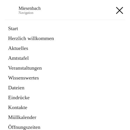
Miesenbach
Navigation
Miesenbach
Start
Herzlich willkommen
öffnet
Abwasserverband oberes Piestingtal
Aktuelles
in
Externe Webseite
neuem
Amtstafel
Tab
öffnet
Region Schneebergland
in
Externe Webseite
Veranstaltungen
neuem
Tab
Wissenswertes
+2
Dateien
Eindrücke
Kontakte
Müllkalender
Hauptadresse
Öffnungszeiten