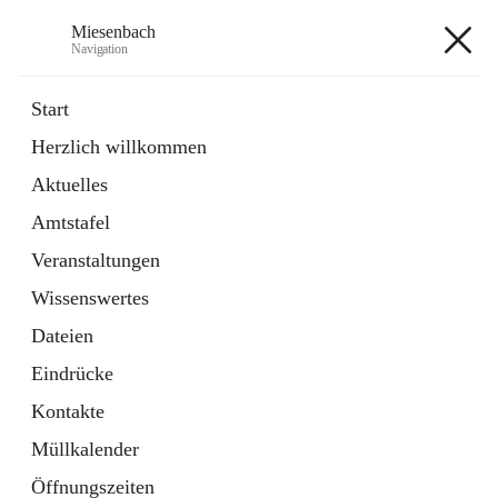
Miesenbach
Navigation
Miesenbach
Start
Herzlich willkommen
öffnet
Abwasserverband oberes Piestingtal
Aktuelles
in
Externe Webseite
neuem
Amtstafel
Tab
öffnet
Region Schneebergland
in
Externe Webseite
Veranstaltungen
neuem
Tab
Wissenswertes
+2
Dateien
Eindrücke
Kontakte
Müllkalender
Hauptadresse
Öffnungszeiten