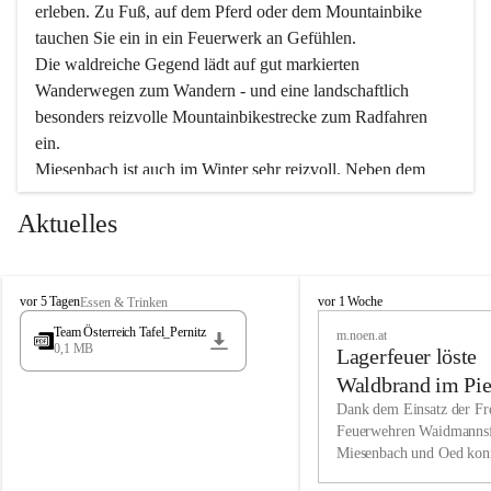
erleben. Zu Fuß, auf dem Pferd oder dem Mountainbike 
tauchen Sie ein in ein Feuerwerk an Gefühlen.
Die waldreiche Gegend lädt auf gut markierten 
Wanderwegen zum Wandern - und eine landschaftlich 
besonders reizvolle Mountainbikestrecke zum Radfahren 
ein.
Miesenbach ist auch im Winter sehr reizvoll. Neben dem 
Eisstockschießen gibt es auf dem nahe gelegenen Unterberg 
Aktuelles
wunderschöne Naturschneepisten, die zum Schifahren oder 
Boarden einladen. Ebenso ist der 2.075 m hohe Schneeberg 
ein Paradies für Sportfreunde. Genießen Sie auch das 
M
vielfältige Angebot unserer Kulturvereine.
M
vor 5 Tagen
vor 1 Woche
Essen & Trinken
i
i
Team Österreich Tafel_Pernitz
m.noen.at
e
e
0,1 MB
Überzeugen Sie sich selbst, dass Sie in Miesenbach sowie 
Lagerfeuer löste
s
s
e
in den Beherbergungsbetrieben, Gaststätten und urigen 
e
Waldbrand im Pie
n
n
Berghütten herzlich aufgenommen werden.
aus
Dank dem Einsatz der Fre
b
b
Feuerwehren Waidmannsf
a
a
Miesenbach und Oed kon
c
Wir kennen Miesenbach als lebens- und liebenswerten Ort. 
c
bei der Gauermannhütte s
h
h
Tradition und Innovation werden ebenso groß geschrieben 