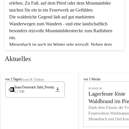
erleben. Zu Fuß, auf dem Pferd oder dem Mountainbike 
tauchen Sie ein in ein Feuerwerk an Gefühlen.
Die waldreiche Gegend lädt auf gut markierten 
Wanderwegen zum Wandern - und eine landschaftlich 
besonders reizvolle Mountainbikestrecke zum Radfahren 
ein.
Miesenbach ist auch im Winter sehr reizvoll. Neben dem 
Eisstockschießen gibt es auf dem nahe gelegenen Unterberg 
Aktuelles
wunderschöne Naturschneepisten, die zum Schifahren oder 
Boarden einladen. Ebenso ist der 2.075 m hohe Schneeberg 
ein Paradies für Sportfreunde. Genießen Sie auch das 
M
vielfältige Angebot unserer Kulturvereine.
M
vor 2 Tagen
vor 1 Woche
Essen & Trinken
i
i
Team Österreich Tafel_Pernitz
m.noen.at
e
e
0,1 MB
Überzeugen Sie sich selbst, dass Sie in Miesenbach sowie 
Lagerfeuer löste
s
s
e
in den Beherbergungsbetrieben, Gaststätten und urigen 
e
Waldbrand im Pie
n
n
Berghütten herzlich aufgenommen werden.
aus
Dank dem Einsatz der Fre
b
b
Feuerwehren Waidmannsf
a
a
Miesenbach und Oed kon
c
Wir kennen Miesenbach als lebens- und liebenswerten Ort. 
c
bei der Gauermannhütte s
h
h
Tradition und Innovation werden ebenso groß geschrieben 