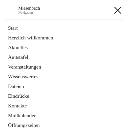
Miesenbach
Navigation
Miesenbach
Start
Herzlich willkommen
öffnet
Abwasserverband oberes Piestingtal
Aktuelles
in
Externe Webseite
neuem
Amtstafel
Tab
öffnet
Region Schneebergland
in
Externe Webseite
Veranstaltungen
neuem
Tab
Wissenswertes
+2
Dateien
Eindrücke
Kontakte
Müllkalender
Hauptadresse
Öffnungszeiten