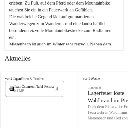
erleben. Zu Fuß, auf dem Pferd oder dem Mountainbike 
tauchen Sie ein in ein Feuerwerk an Gefühlen.
Die waldreiche Gegend lädt auf gut markierten 
Wanderwegen zum Wandern - und eine landschaftlich 
besonders reizvolle Mountainbikestrecke zum Radfahren 
ein.
Miesenbach ist auch im Winter sehr reizvoll. Neben dem 
Eisstockschießen gibt es auf dem nahe gelegenen Unterberg 
Aktuelles
wunderschöne Naturschneepisten, die zum Schifahren oder 
Boarden einladen. Ebenso ist der 2.075 m hohe Schneeberg 
ein Paradies für Sportfreunde. Genießen Sie auch das 
M
vielfältige Angebot unserer Kulturvereine.
M
vor 2 Tagen
vor 1 Woche
Essen & Trinken
i
i
Team Österreich Tafel_Pernitz
m.noen.at
e
e
0,1 MB
Überzeugen Sie sich selbst, dass Sie in Miesenbach sowie 
Lagerfeuer löste
s
s
e
in den Beherbergungsbetrieben, Gaststätten und urigen 
e
Waldbrand im Pie
n
n
Berghütten herzlich aufgenommen werden.
aus
Dank dem Einsatz der Fre
b
b
Feuerwehren Waidmannsf
a
a
Miesenbach und Oed kon
c
Wir kennen Miesenbach als lebens- und liebenswerten Ort. 
c
bei der Gauermannhütte s
h
h
Tradition und Innovation werden ebenso groß geschrieben 