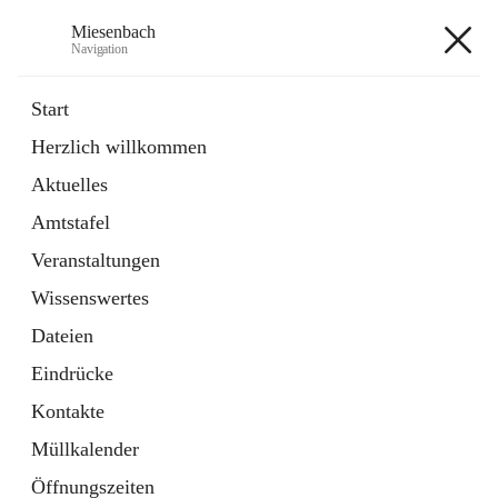
Miesenbach
Navigation
Miesenbach
Start
Herzlich willkommen
öffnet
Abwasserverband oberes Piestingtal
Aktuelles
in
Externe Webseite
neuem
Amtstafel
Tab
öffnet
Region Schneebergland
in
Externe Webseite
Veranstaltungen
neuem
Tab
Wissenswertes
+2
Dateien
Eindrücke
Kontakte
Müllkalender
Hauptadresse
Öffnungszeiten