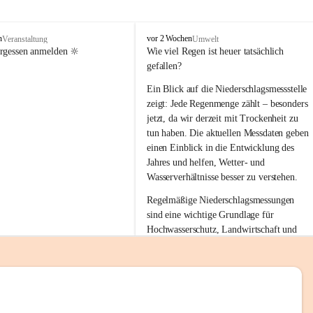
tion 
M
n
vor 2 Wochen
Veranstaltung
Umwelt
i
ergessen anmelden 🔆
Wie viel Regen ist heuer tatsächlich 
e
gefallen?
s
stelle 
e
Ein Blick auf die Niederschlagsmessstelle 
n
zeigt: Jede Regenmenge zählt – besonders 
gt und 
b
jetzt, da wir derzeit mit Trockenheit zu 
a
tun haben. Die aktuellen Messdaten geben 
c
einen Einblick in die Entwicklung des 
h
Jahres und helfen, Wetter- und 
sätzen 
Wasserverhältnisse besser zu verstehen.
r 
Regelmäßige Niederschlagsmessungen 
. Den 
sind eine wichtige Grundlage für 
m Wohl 
Hochwasserschutz, Landwirtschaft und 
einen nachhaltigen Umgang mit unseren 
Ressourcen. Gerade in trockenen Zeiten ist
es umso wichtiger, bewusst und 
verantwortungsvoll mit Wasser 
emeinde“ 
umzugehen.
rten und 