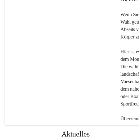
Wenn Sie
Wahl getr
Abseits v
Körper zu
Hier ist 
dem Moun
Die wald
landschaf
Miesenbac
dem nahe
oder Boar
Sportfreu
Überzeuge
Beherber
Aktuelles
werden.