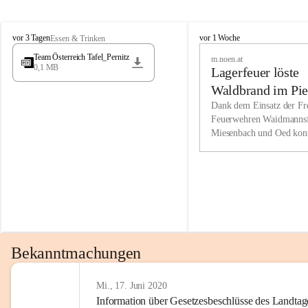
Wir kenne
M
M
werden eb
vor 3 Tagen
vor 1 Woche
Essen & Trinken
i
i
Entwickl
Team Österreich Tafel_Pernitz
m.noen.at
e
e
0,1 MB
Lagerfeuer löste
s
s
e
e
Unsere Ve
Waldbrand im Pie
n
n
bzw. Info
aus
Dank dem Einsatz der Fre
b
b
Feuerwehren Waidmannsf
wir fühl
a
a
Miesenbach und Oed kon
c
c
Lösungsor
bei der Gauermannhütte s
h
h
gelöscht werden.
Unsere M
der Wirts
kurzfrist
gesetzlic
unserer G
Bekanntmachungen
beizubeha
Nach 201
Mi., 17. Juni 2020
Information über Gesetzesbeschlüsse des Landtag
verliehen