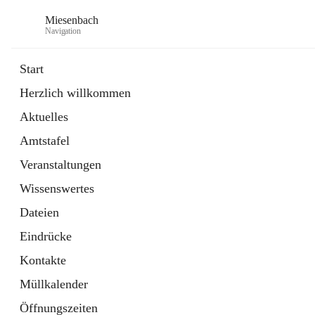
Miesenbach
Navigation
Start
Herzlich willkommen
öffnet
Abwasserverband oberes Piestingtal
Aktuelles
in
Externe Webseite
neuem
Amtstafel
Tab
öffnet
Region Schneebergland
in
Externe Webseite
Veranstaltungen
neuem
Tab
Wissenswertes
Dateien
Eindrücke
Kontakte
Müllkalender
Öffnungszeiten