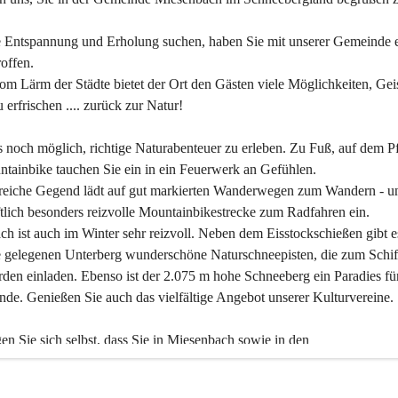
 Entspannung und Erholung suchen, haben Sie mit unserer Gemeinde e
offen.
om Lärm der Städte bietet der Ort den Gästen viele Möglichkeiten, Gei
 erfrischen .... zurück zur Natur!
es noch möglich, richtige Naturabenteuer zu erleben. Zu Fuß, auf dem P
tainbike tauchen Sie ein in ein Feuerwerk an Gefühlen.
reiche Gegend lädt auf gut markierten Wanderwegen zum Wandern - un
tlich besonders reizvolle Mountainbikestrecke zum Radfahren ein.
h ist auch im Winter sehr reizvoll. Neben dem Eisstockschießen gibt e
 gelegenen Unterberg wunderschöne Naturschneepisten, die zum Schif
den einladen. Ebenso ist der 2.075 m hohe Schneeberg ein Paradies fü
nde. Genießen Sie auch das vielfältige Angebot unserer Kulturvereine.
n Sie sich selbst, dass Sie in Miesenbach sowie in den 
gungsbetrieben, Gaststätten und urigen Berghütten herzlich aufgenom