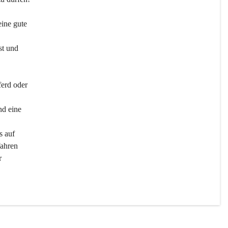
ine gute 
st und 
ferd oder 
d eine 
s auf 
ahren 
r 
men 