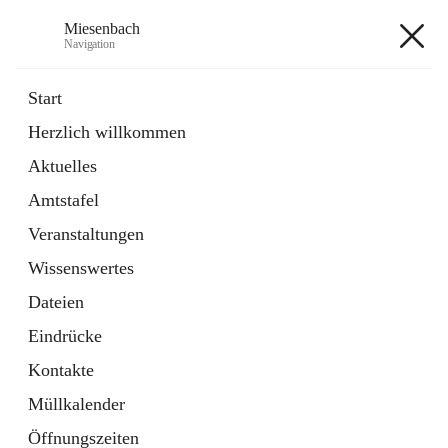
Miesenbach
Navigation
Miesenbach
Start
Herzlich willkommen
öffnet
Abwasserverband oberes Piestingtal
Aktuelles
in
Externe Webseite
neuem
Amtstafel
Tab
öffnet
Region Schneebergland
in
Externe Webseite
Veranstaltungen
neuem
Tab
Wissenswertes
+2
Dateien
Eindrücke
Kontakte
Müllkalender
Hauptadresse
Öffnungszeiten