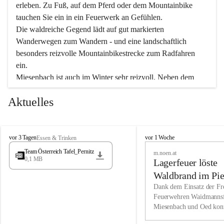
erleben. Zu Fuß, auf dem Pferd oder dem Mountainbike 
tauchen Sie ein in ein Feuerwerk an Gefühlen.
Die waldreiche Gegend lädt auf gut markierten 
Wanderwegen zum Wandern - und eine landschaftlich 
besonders reizvolle Mountainbikestrecke zum Radfahren 
ein.
Miesenbach ist auch im Winter sehr reizvoll. Neben dem 
Eisstockschießen gibt es auf dem nahe gelegenen Unterberg 
Aktuelles
wunderschöne Naturschneepisten, die zum Schifahren oder 
Boarden einladen. Ebenso ist der 2.075 m hohe Schneeberg 
ein Paradies für Sportfreunde. Genießen Sie auch das 
M
vielfältige Angebot unserer Kulturvereine.
M
vor 3 Tagen
vor 1 Woche
Essen & Trinken
i
i
Team Österreich Tafel_Pernitz
m.noen.at
e
e
0,1 MB
Überzeugen Sie sich selbst, dass Sie in Miesenbach sowie 
Lagerfeuer löste
s
s
e
in den Beherbergungsbetrieben, Gaststätten und urigen 
e
Waldbrand im Pie
n
n
Berghütten herzlich aufgenommen werden.
aus
Dank dem Einsatz der Fre
b
b
Feuerwehren Waidmannsf
a
a
Miesenbach und Oed kon
c
Wir kennen Miesenbach als lebens- und liebenswerten Ort. 
c
bei der Gauermannhütte s
h
h
Tradition und Innovation werden ebenso groß geschrieben 