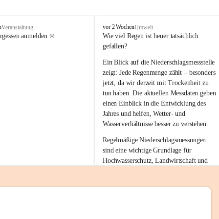
tion 
M
n
vor 2 Wochen
Veranstaltung
Umwelt
i
ergessen anmelden 🔆
Wie viel Regen ist heuer tatsächlich 
e
gefallen?
s
stelle 
e
Ein Blick auf die Niederschlagsmessstelle 
n
zeigt: Jede Regenmenge zählt – besonders 
gt und 
b
jetzt, da wir derzeit mit Trockenheit zu 
a
tun haben. Die aktuellen Messdaten geben 
c
einen Einblick in die Entwicklung des 
h
Jahres und helfen, Wetter- und 
sätzen 
Wasserverhältnisse besser zu verstehen.
r 
Regelmäßige Niederschlagsmessungen 
. Den 
sind eine wichtige Grundlage für 
m Wohl 
Hochwasserschutz, Landwirtschaft und 
einen nachhaltigen Umgang mit unseren 
Ressourcen. Gerade in trockenen Zeiten ist
es umso wichtiger, bewusst und 
verantwortungsvoll mit Wasser 
emeinde“ 
umzugehen.
rten und 