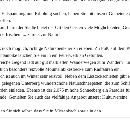
 Entspannung und Erholung suchen, haben Sie mit unserer Gemeinde e
offen.
om Lärm der Städte bietet der Ort den Gästen viele Möglichkeiten, Gei
 erfrischen .... zurück zur Natur!
es noch möglich, richtige Naturabenteuer zu erleben. Zu Fuß, auf dem P
tainbike tauchen Sie ein in ein Feuerwerk an Gefühlen.
reiche Gegend lädt auf gut markierten Wanderwegen zum Wandern - un
tlich besonders reizvolle Mountainbikestrecke zum Radfahren ein.
h ist auch im Winter sehr reizvoll. Neben dem Eisstockschießen gibt e
 gelegenen Unterberg wunderschöne Naturschneepisten, die zum Schif
den einladen. Ebenso ist der 2.075 m hohe Schneeberg ein Paradies fü
nde. Genießen Sie auch das vielfältige Angebot unserer Kulturvereine.
n Sie sich selbst, dass Sie in Miesenbach sowie in den 
gungsbetrieben, Gaststätten und urigen Berghütten herzlich aufgenom