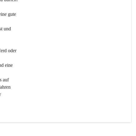
ine gute 
st und 
ferd oder 
d eine 
s auf 
ahren 
r 
men 