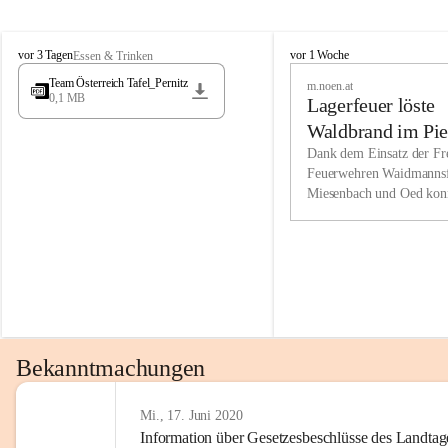
Wir kenne
M
M
werden eb
vor 3 Tagen
vor 1 Woche
Essen & Trinken
i
i
Entwickl
Team Österreich Tafel_Pernitz
m.noen.at
e
e
0,1 MB
Lagerfeuer löste
s
s
e
e
Unsere Ve
Waldbrand im Pie
n
n
bzw. Info
aus
Dank dem Einsatz der Fre
b
b
Feuerwehren Waidmannsf
wir fühl
a
a
Miesenbach und Oed kon
c
c
Lösungsor
bei der Gauermannhütte s
h
h
gelöscht werden.
Unsere M
der Wirts
kurzfrist
gesetzlic
unserer G
Bekanntmachungen
beizubeha
Nach 201
Mi., 17. Juni 2020
Information über Gesetzesbeschlüsse des Landtag
verliehen