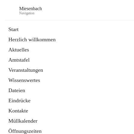
Miesenbach
Navigation
Start
Herzlich willkommen
öffnet
Abwasserverband oberes Piestingtal
Aktuelles
in
Externe Webseite
neuem
Amtstafel
Tab
öffnet
Region Schneebergland
in
Externe Webseite
Veranstaltungen
neuem
Tab
Wissenswertes
Dateien
Eindrücke
Kontakte
Müllkalender
Öffnungszeiten