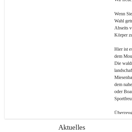
Wenn Sie
Wahl getr
Abseits v
Körper zu
Hier ist 
dem Moun
Die wald
landschaf
Miesenbac
dem nahe
oder Boar
Sportfreu
Überzeuge
Beherber
Aktuelles
werden.