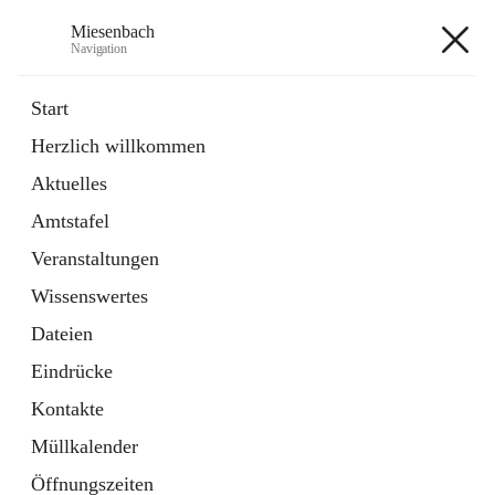
Miesenbach
Navigation
Miesenbach
Start
Herzlich willkommen
öffnet
Abwasserverband oberes Piestingtal
Aktuelles
in
Externe Webseite
neuem
Amtstafel
Tab
öffnet
Region Schneebergland
in
Externe Webseite
Veranstaltungen
neuem
Tab
Wissenswertes
+2
Dateien
Eindrücke
Kontakte
Müllkalender
Hauptadresse
Öffnungszeiten