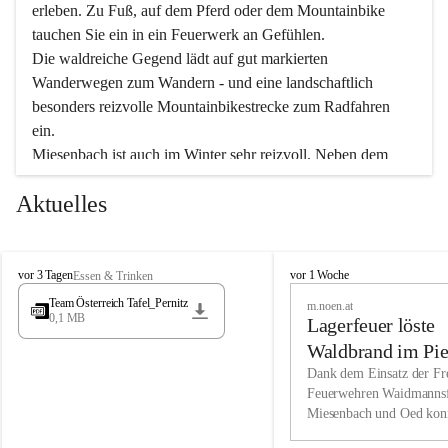
erleben. Zu Fuß, auf dem Pferd oder dem Mountainbike 
tauchen Sie ein in ein Feuerwerk an Gefühlen.
Die waldreiche Gegend lädt auf gut markierten 
Wanderwegen zum Wandern - und eine landschaftlich 
besonders reizvolle Mountainbikestrecke zum Radfahren 
ein.
Miesenbach ist auch im Winter sehr reizvoll. Neben dem 
Eisstockschießen gibt es auf dem nahe gelegenen Unterberg 
Aktuelles
wunderschöne Naturschneepisten, die zum Schifahren oder 
Boarden einladen. Ebenso ist der 2.075 m hohe Schneeberg 
ein Paradies für Sportfreunde. Genießen Sie auch das 
M
vielfältige Angebot unserer Kulturvereine.
M
vor 3 Tagen
vor 1 Woche
Essen & Trinken
i
i
Team Österreich Tafel_Pernitz
m.noen.at
e
e
0,1 MB
Überzeugen Sie sich selbst, dass Sie in Miesenbach sowie 
Lagerfeuer löste
s
s
e
in den Beherbergungsbetrieben, Gaststätten und urigen 
e
Waldbrand im Pie
n
n
Berghütten herzlich aufgenommen werden.
aus
Dank dem Einsatz der Fre
b
b
Feuerwehren Waidmannsf
a
a
Miesenbach und Oed kon
c
Wir kennen Miesenbach als lebens- und liebenswerten Ort. 
c
bei der Gauermannhütte s
h
h
Tradition und Innovation werden ebenso groß geschrieben 