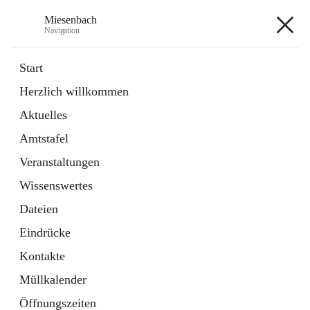
Miesenbach
Navigation
Miesenbach
Start
Herzlich willkommen
öffnet
Abwasserverband oberes Piestingtal
Aktuelles
in
Externe Webseite
neuem
Amtstafel
Tab
öffnet
Region Schneebergland
in
Externe Webseite
Veranstaltungen
neuem
Tab
Wissenswertes
+2
Dateien
Eindrücke
Kontakte
Müllkalender
Hauptadresse
Öffnungszeiten