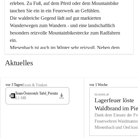
erleben. Zu Fuß, auf dem Pferd oder dem Mountainbike 
tauchen Sie ein in ein Feuerwerk an Gefühlen.
Die waldreiche Gegend lädt auf gut markierten 
Wanderwegen zum Wandern - und eine landschaftlich 
besonders reizvolle Mountainbikestrecke zum Radfahren 
ein.
Miesenbach ist auch im Winter sehr reizvoll. Neben dem 
Eisstockschießen gibt es auf dem nahe gelegenen Unterberg 
Aktuelles
wunderschöne Naturschneepisten, die zum Schifahren oder 
Boarden einladen. Ebenso ist der 2.075 m hohe Schneeberg 
ein Paradies für Sportfreunde. Genießen Sie auch das 
M
vielfältige Angebot unserer Kulturvereine.
M
vor 3 Tagen
vor 1 Woche
Essen & Trinken
i
i
Team Österreich Tafel_Pernitz
m.noen.at
e
e
0,1 MB
Überzeugen Sie sich selbst, dass Sie in Miesenbach sowie 
Lagerfeuer löste
s
s
e
in den Beherbergungsbetrieben, Gaststätten und urigen 
e
Waldbrand im Pie
n
n
Berghütten herzlich aufgenommen werden.
aus
Dank dem Einsatz der Fre
b
b
Feuerwehren Waidmannsf
a
a
Miesenbach und Oed kon
c
Wir kennen Miesenbach als lebens- und liebenswerten Ort. 
c
bei der Gauermannhütte s
h
h
Tradition und Innovation werden ebenso groß geschrieben 