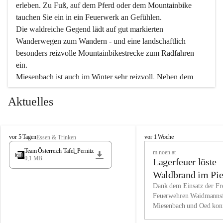
erleben. Zu Fuß, auf dem Pferd oder dem Mountainbike 
tauchen Sie ein in ein Feuerwerk an Gefühlen.
Die waldreiche Gegend lädt auf gut markierten 
Wanderwegen zum Wandern - und eine landschaftlich 
besonders reizvolle Mountainbikestrecke zum Radfahren 
ein.
Miesenbach ist auch im Winter sehr reizvoll. Neben dem 
Eisstockschießen gibt es auf dem nahe gelegenen Unterberg 
Aktuelles
wunderschöne Naturschneepisten, die zum Schifahren oder 
Boarden einladen. Ebenso ist der 2.075 m hohe Schneeberg 
ein Paradies für Sportfreunde. Genießen Sie auch das 
M
vielfältige Angebot unserer Kulturvereine.
M
vor 5 Tagen
vor 1 Woche
Essen & Trinken
i
i
Team Österreich Tafel_Pernitz
m.noen.at
e
e
0,1 MB
Überzeugen Sie sich selbst, dass Sie in Miesenbach sowie 
Lagerfeuer löste
s
s
e
in den Beherbergungsbetrieben, Gaststätten und urigen 
e
Waldbrand im Pie
n
n
Berghütten herzlich aufgenommen werden.
aus
Dank dem Einsatz der Fre
b
b
Feuerwehren Waidmannsf
a
a
Miesenbach und Oed kon
c
Wir kennen Miesenbach als lebens- und liebenswerten Ort. 
c
bei der Gauermannhütte s
h
h
Tradition und Innovation werden ebenso groß geschrieben 