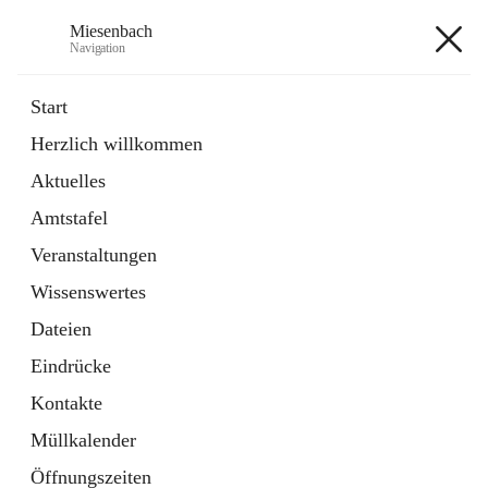
Miesenbach
Navigation
Miesenbach
Start
Herzlich willkommen
öffnet
Abwasserverband oberes Piestingtal
Aktuelles
in
Externe Webseite
neuem
Amtstafel
Tab
öffnet
Region Schneebergland
in
Externe Webseite
Veranstaltungen
neuem
Tab
Wissenswertes
+2
Dateien
Eindrücke
Kontakte
Müllkalender
Hauptadresse
Öffnungszeiten