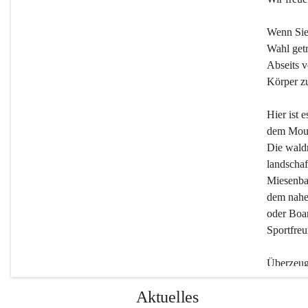
Wenn Sie
Wahl getr
Abseits v
Körper zu
Hier ist 
dem Moun
Die wald
landschaf
Miesenbac
dem nahe
oder Boar
Sportfreu
Überzeuge
Beherber
Aktuelles
werden.