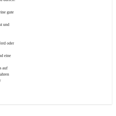
ine gute 
st und 
ferd oder 
d eine 
s auf 
ahren 
r 
men 