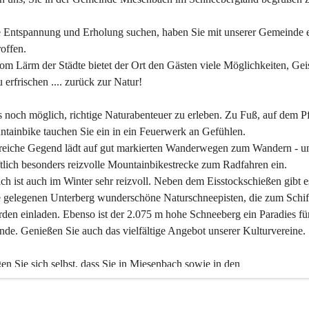
 Entspannung und Erholung suchen, haben Sie mit unserer Gemeinde e
offen.
om Lärm der Städte bietet der Ort den Gästen viele Möglichkeiten, Gei
 erfrischen .... zurück zur Natur!
es noch möglich, richtige Naturabenteuer zu erleben. Zu Fuß, auf dem P
tainbike tauchen Sie ein in ein Feuerwerk an Gefühlen.
reiche Gegend lädt auf gut markierten Wanderwegen zum Wandern - un
tlich besonders reizvolle Mountainbikestrecke zum Radfahren ein.
h ist auch im Winter sehr reizvoll. Neben dem Eisstockschießen gibt e
 gelegenen Unterberg wunderschöne Naturschneepisten, die zum Schif
den einladen. Ebenso ist der 2.075 m hohe Schneeberg ein Paradies fü
nde. Genießen Sie auch das vielfältige Angebot unserer Kulturvereine.
n Sie sich selbst, dass Sie in Miesenbach sowie in den 
gungsbetrieben, Gaststätten und urigen Berghütten herzlich aufgenom