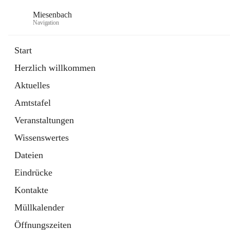
Miesenbach
Navigation
Start
Herzlich willkommen
öffnet
Abwasserverband oberes Piestingtal
Aktuelles
in
Externe Webseite
neuem
Amtstafel
Tab
öffnet
Region Schneebergland
in
Externe Webseite
Veranstaltungen
neuem
Tab
Wissenswertes
Dateien
Eindrücke
Kontakte
Müllkalender
Öffnungszeiten