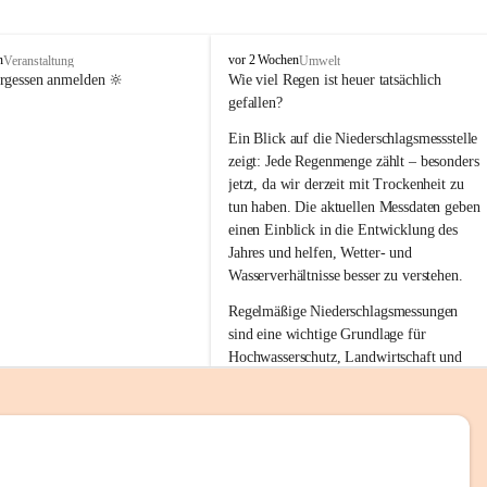
tion 
M
n
vor 2 Wochen
Veranstaltung
Umwelt
i
ergessen anmelden 🔆
Wie viel Regen ist heuer tatsächlich 
e
gefallen?
s
stelle 
e
Ein Blick auf die Niederschlagsmessstelle 
n
zeigt: Jede Regenmenge zählt – besonders 
gt und 
b
jetzt, da wir derzeit mit Trockenheit zu 
a
tun haben. Die aktuellen Messdaten geben 
c
einen Einblick in die Entwicklung des 
h
Jahres und helfen, Wetter- und 
sätzen 
Wasserverhältnisse besser zu verstehen.
r 
Regelmäßige Niederschlagsmessungen 
. Den 
sind eine wichtige Grundlage für 
m Wohl 
Hochwasserschutz, Landwirtschaft und 
einen nachhaltigen Umgang mit unseren 
Ressourcen. Gerade in trockenen Zeiten ist
es umso wichtiger, bewusst und 
verantwortungsvoll mit Wasser 
emeinde“ 
umzugehen.
rten und 