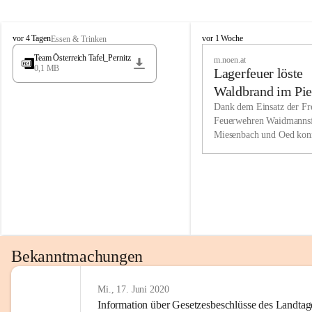
Wir kenne
M
M
werden eb
vor 4 Tagen
vor 1 Woche
Essen & Trinken
i
i
Entwickl
Team Österreich Tafel_Pernitz
m.noen.at
e
e
0,1 MB
Lagerfeuer löste
s
s
e
e
Unsere Ve
Waldbrand im Pie
n
n
bzw. Info
aus
Dank dem Einsatz der Fre
b
b
Feuerwehren Waidmannsf
wir fühl
a
a
Miesenbach und Oed kon
c
c
Lösungsor
bei der Gauermannhütte s
h
h
gelöscht werden.
Unsere M
der Wirts
kurzfrist
gesetzlic
unserer G
Bekanntmachungen
beizubeha
Nach 201
Mi., 17. Juni 2020
Information über Gesetzesbeschlüsse des Landtag
verliehen