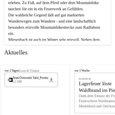
erleben. Zu Fuß, auf dem Pferd oder dem Mountainbike 
tauchen Sie ein in ein Feuerwerk an Gefühlen.
Die waldreiche Gegend lädt auf gut markierten 
Wanderwegen zum Wandern - und eine landschaftlich 
besonders reizvolle Mountainbikestrecke zum Radfahren 
ein.
Miesenbach ist auch im Winter sehr reizvoll. Neben dem 
Eisstockschießen gibt es auf dem nahe gelegenen Unterberg 
Aktuelles
wunderschöne Naturschneepisten, die zum Schifahren oder 
Boarden einladen. Ebenso ist der 2.075 m hohe Schneeberg 
ein Paradies für Sportfreunde. Genießen Sie auch das 
M
vielfältige Angebot unserer Kulturvereine.
M
vor 2 Tagen
vor 1 Woche
Essen & Trinken
i
i
Team Österreich Tafel_Pernitz
m.noen.at
e
e
0,1 MB
Überzeugen Sie sich selbst, dass Sie in Miesenbach sowie 
Lagerfeuer löste
s
s
e
in den Beherbergungsbetrieben, Gaststätten und urigen 
e
Waldbrand im Pie
n
n
Berghütten herzlich aufgenommen werden.
aus
Dank dem Einsatz der Fre
b
b
Feuerwehren Waidmannsf
a
a
Miesenbach und Oed kon
c
Wir kennen Miesenbach als lebens- und liebenswerten Ort. 
c
bei der Gauermannhütte s
h
h
Tradition und Innovation werden ebenso groß geschrieben 