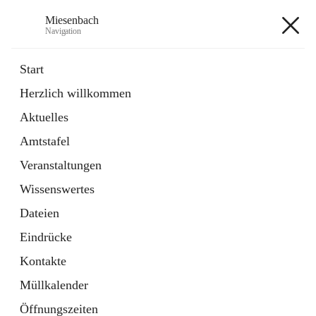
Miesenbach
Navigation
Miesenbach
Start
Herzlich willkommen
öffnet
Abwasserverband oberes Piestingtal
Aktuelles
in
Externe Webseite
neuem
Amtstafel
Tab
öffnet
Region Schneebergland
in
Externe Webseite
Veranstaltungen
neuem
Tab
Wissenswertes
+2
Dateien
Eindrücke
Kontakte
Müllkalender
Hauptadresse
Öffnungszeiten