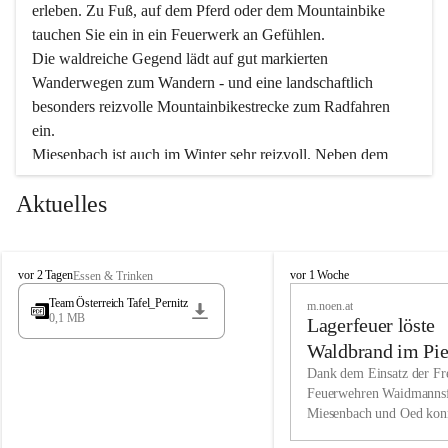
erleben. Zu Fuß, auf dem Pferd oder dem Mountainbike 
tauchen Sie ein in ein Feuerwerk an Gefühlen.
Die waldreiche Gegend lädt auf gut markierten 
Wanderwegen zum Wandern - und eine landschaftlich 
besonders reizvolle Mountainbikestrecke zum Radfahren 
ein.
Miesenbach ist auch im Winter sehr reizvoll. Neben dem 
Eisstockschießen gibt es auf dem nahe gelegenen Unterberg 
Aktuelles
wunderschöne Naturschneepisten, die zum Schifahren oder 
Boarden einladen. Ebenso ist der 2.075 m hohe Schneeberg 
ein Paradies für Sportfreunde. Genießen Sie auch das 
M
vielfältige Angebot unserer Kulturvereine.
M
vor 2 Tagen
vor 1 Woche
Essen & Trinken
i
i
Team Österreich Tafel_Pernitz
m.noen.at
e
e
0,1 MB
Überzeugen Sie sich selbst, dass Sie in Miesenbach sowie 
Lagerfeuer löste
s
s
e
in den Beherbergungsbetrieben, Gaststätten und urigen 
e
Waldbrand im Pie
n
n
Berghütten herzlich aufgenommen werden.
aus
Dank dem Einsatz der Fre
b
b
Feuerwehren Waidmannsf
a
a
Miesenbach und Oed kon
c
Wir kennen Miesenbach als lebens- und liebenswerten Ort. 
c
bei der Gauermannhütte s
h
h
Tradition und Innovation werden ebenso groß geschrieben 