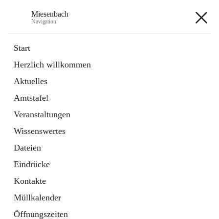
Miesenbach
Navigation
Miesenbach
Start
Herzlich willkommen
öffnet
Abwasserverband oberes Piestingtal
Aktuelles
in
Externe Webseite
neuem
Amtstafel
Tab
öffnet
Region Schneebergland
in
Externe Webseite
Veranstaltungen
neuem
Tab
Wissenswertes
+2
Dateien
Eindrücke
Kontakte
Müllkalender
Hauptadresse
Öffnungszeiten