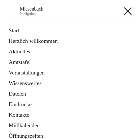
Miesenbach
Navigation
Miesenbach
Start
Herzlich willkommen
öffnet
Abwasserverband oberes Piestingtal
Aktuelles
in
Externe Webseite
neuem
Amtstafel
Tab
öffnet
Region Schneebergland
in
Externe Webseite
Veranstaltungen
neuem
Tab
Wissenswertes
+2
Dateien
Eindrücke
Kontakte
Müllkalender
Hauptadresse
Öffnungszeiten