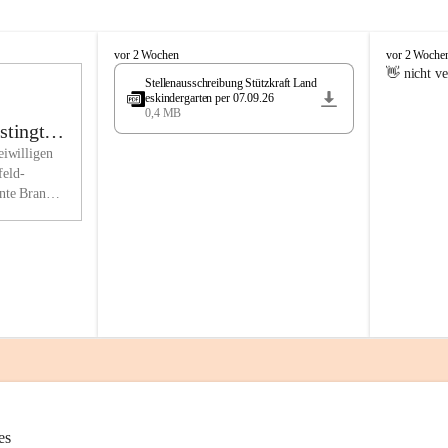
n Miesenbach als lebens- und liebenswerten Ort. Tradition und Innova
enso groß geschrieben wie die gesellschaftliche und wirtschaftliche 
M
M
vor 2 Wochen
vor 2 Woche
i
i
👋 nicht v
ung.
Stellenausschreibung Stützkraft Land
e
e
eskindergarten per 07.09.26
s
s
0,4 MB
rwaltung ist für viele Anliegen der BürgerInnen und Gäste erste Anlauf
e
e
stingtal
n
n
rmationsstelle. Dabei wird das Interesse des Gemeinwohls berücksichti
iwilligen
b
b
eld-
en uns in hohem Maße zu Menschlichkeit, gegenseitigem Respekt und 
a
a
nte Brand
ientierung verpflichtet.
c
c
chnell
h
h
ittel werden ressoursenfreundlich und vorausschauend nach den Grund
chaftlichkeit, Sparsamkeit und Zweckmäßigkeit eingesetzt, sowohl unte
igen als auch langfristigen und gesamtwirtschaftlichen Gesichtspunkten
hen Auftrag vollziehen wir aktiv und nutzen Gestaltungsspielräume zu
emeinde, ohne den ländlichen Charakter zu verlieren und Traditionen 
lten.
4 wurde Miesenbach auch 2017 das Zertifikat „Familienfreundliche G
es
. Unsere Gemeinde ist Lebensraum für alle Generationen. Im Kinderga