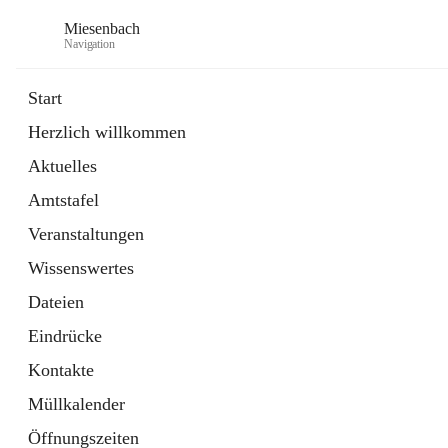
Miesenbach
Navigation
Start
Herzlich willkommen
öffnet
Abwasserverband oberes Piestingtal
Aktuelles
in
Externe Webseite
neuem
Amtstafel
Tab
öffnet
Region Schneebergland
in
Externe Webseite
Veranstaltungen
neuem
Tab
Wissenswertes
Dateien
Eindrücke
Kontakte
Müllkalender
Öffnungszeiten