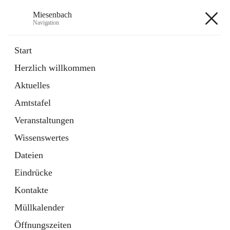
Miesenbach
Navigation
Miesenbach
Start
Herzlich willkommen
öffnet
Abwasserverband oberes Piestingtal
Aktuelles
in
Externe Webseite
neuem
Amtstafel
Tab
öffnet
Region Schneebergland
in
Externe Webseite
Veranstaltungen
neuem
Tab
Wissenswertes
+2
Dateien
Eindrücke
Kontakte
Müllkalender
Hauptadresse
Öffnungszeiten