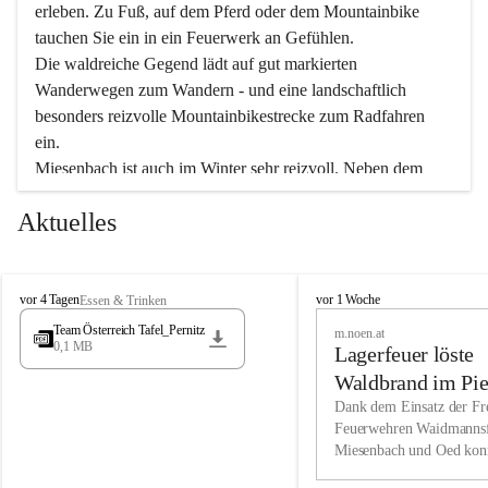
erleben. Zu Fuß, auf dem Pferd oder dem Mountainbike 
tauchen Sie ein in ein Feuerwerk an Gefühlen.
Die waldreiche Gegend lädt auf gut markierten 
Wanderwegen zum Wandern - und eine landschaftlich 
besonders reizvolle Mountainbikestrecke zum Radfahren 
ein.
Miesenbach ist auch im Winter sehr reizvoll. Neben dem 
Eisstockschießen gibt es auf dem nahe gelegenen Unterberg 
Aktuelles
wunderschöne Naturschneepisten, die zum Schifahren oder 
Boarden einladen. Ebenso ist der 2.075 m hohe Schneeberg 
ein Paradies für Sportfreunde. Genießen Sie auch das 
M
vielfältige Angebot unserer Kulturvereine.
M
vor 4 Tagen
vor 1 Woche
Essen & Trinken
i
i
Team Österreich Tafel_Pernitz
m.noen.at
e
e
0,1 MB
Überzeugen Sie sich selbst, dass Sie in Miesenbach sowie 
Lagerfeuer löste
s
s
e
in den Beherbergungsbetrieben, Gaststätten und urigen 
e
Waldbrand im Pie
n
n
Berghütten herzlich aufgenommen werden.
aus
Dank dem Einsatz der Fre
b
b
Feuerwehren Waidmannsf
a
a
Miesenbach und Oed kon
c
Wir kennen Miesenbach als lebens- und liebenswerten Ort. 
c
bei der Gauermannhütte s
h
h
Tradition und Innovation werden ebenso groß geschrieben 