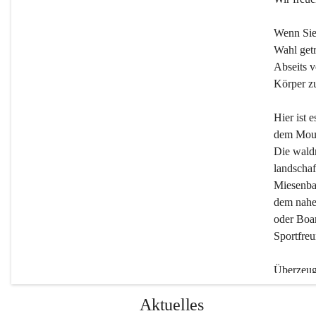
Wenn Sie
Wahl getr
Abseits v
Körper zu
Hier ist 
dem Moun
Die wald
landschaf
Miesenbac
dem nahe
oder Boar
Sportfreu
Überzeuge
Beherber
Aktuelles
werden.