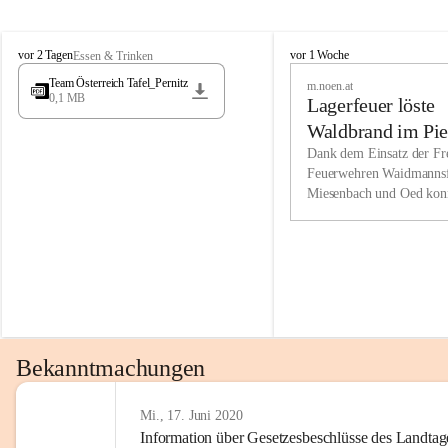
Wir kenne
M
M
werden eb
vor 2 Tagen
vor 1 Woche
Essen & Trinken
i
i
Entwickl
Team Österreich Tafel_Pernitz
m.noen.at
e
e
0,1 MB
Lagerfeuer löste
s
s
e
e
Unsere Ve
Waldbrand im Pie
n
n
bzw. Info
aus
Dank dem Einsatz der Fre
b
b
Feuerwehren Waidmannsf
wir fühl
a
a
Miesenbach und Oed kon
c
c
Lösungsor
bei der Gauermannhütte s
h
h
gelöscht werden.
Unsere M
der Wirts
kurzfrist
gesetzlic
unserer G
Bekanntmachungen
beizubeha
Nach 201
Mi., 17. Juni 2020
Information über Gesetzesbeschlüsse des Landtag
verliehen