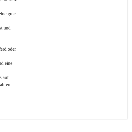
ine gute 
st und 
ferd oder 
d eine 
s auf 
ahren 
r 
men 