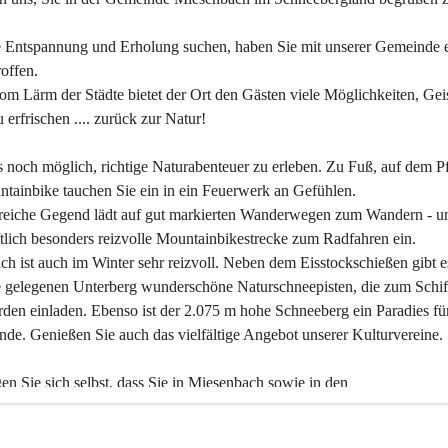
 Entspannung und Erholung suchen, haben Sie mit unserer Gemeinde e
offen.
om Lärm der Städte bietet der Ort den Gästen viele Möglichkeiten, Gei
 erfrischen .... zurück zur Natur!
es noch möglich, richtige Naturabenteuer zu erleben. Zu Fuß, auf dem P
tainbike tauchen Sie ein in ein Feuerwerk an Gefühlen.
reiche Gegend lädt auf gut markierten Wanderwegen zum Wandern - un
tlich besonders reizvolle Mountainbikestrecke zum Radfahren ein.
h ist auch im Winter sehr reizvoll. Neben dem Eisstockschießen gibt e
 gelegenen Unterberg wunderschöne Naturschneepisten, die zum Schif
den einladen. Ebenso ist der 2.075 m hohe Schneeberg ein Paradies fü
nde. Genießen Sie auch das vielfältige Angebot unserer Kulturvereine.
n Sie sich selbst, dass Sie in Miesenbach sowie in den 
gungsbetrieben, Gaststätten und urigen Berghütten herzlich aufgenom