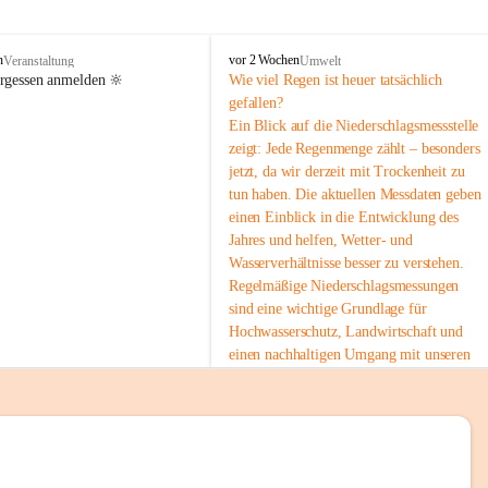
tion 
M
n
vor 2 Wochen
Veranstaltung
Umwelt
i
ergessen anmelden 🔆
Wie viel Regen ist heuer tatsächlich 
e
gefallen?
s
Ein Blick auf die Niederschlagsmessstelle 
stelle 
e
zeigt: Jede Regenmenge zählt – besonders 
n
gt und 
jetzt, da wir derzeit mit Trockenheit zu 
b
tun haben. Die aktuellen Messdaten geben 
a
c
einen Einblick in die Entwicklung des 
h
Jahres und helfen, Wetter- und 
Wasserverhältnisse besser zu verstehen.
sätzen 
Regelmäßige Niederschlagsmessungen 
r 
sind eine wichtige Grundlage für 
. Den 
Hochwasserschutz, Landwirtschaft und 
m Wohl 
einen nachhaltigen Umgang mit unseren 
Ressourcen. Gerade in trockenen Zeiten ist
es umso wichtiger, bewusst und 
verantwortungsvoll mit Wasser 
umzugehen.
emeinde“ 
 Die aktuellen Messwerte findest du hier:
rten und 