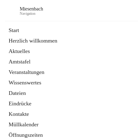
Miesenbach
Navigation
Start
Herzlich willkommen
öffnet
Abwasserverband oberes Piestingtal
Aktuelles
in
Externe Webseite
neuem
Amtstafel
Tab
öffnet
Region Schneebergland
in
Externe Webseite
Veranstaltungen
neuem
Tab
Wissenswertes
Dateien
Eindrücke
Kontakte
Müllkalender
Öffnungszeiten