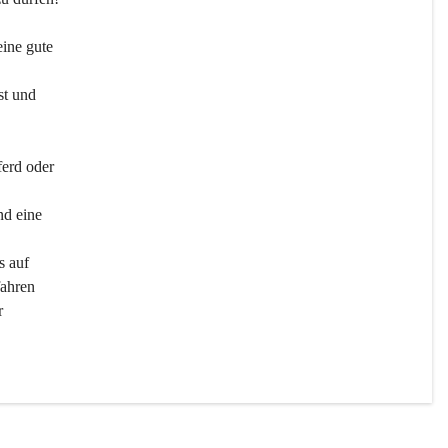
ine gute 
st und 
ferd oder 
d eine 
s auf 
ahren 
r 
men 