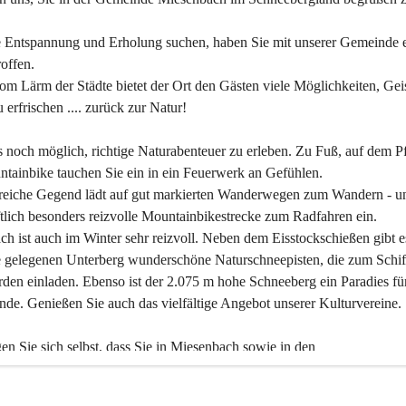
 Entspannung und Erholung suchen, haben Sie mit unserer Gemeinde e
offen.
om Lärm der Städte bietet der Ort den Gästen viele Möglichkeiten, Gei
 erfrischen .... zurück zur Natur!
es noch möglich, richtige Naturabenteuer zu erleben. Zu Fuß, auf dem P
tainbike tauchen Sie ein in ein Feuerwerk an Gefühlen.
reiche Gegend lädt auf gut markierten Wanderwegen zum Wandern - un
tlich besonders reizvolle Mountainbikestrecke zum Radfahren ein.
h ist auch im Winter sehr reizvoll. Neben dem Eisstockschießen gibt e
 gelegenen Unterberg wunderschöne Naturschneepisten, die zum Schif
den einladen. Ebenso ist der 2.075 m hohe Schneeberg ein Paradies fü
nde. Genießen Sie auch das vielfältige Angebot unserer Kulturvereine.
n Sie sich selbst, dass Sie in Miesenbach sowie in den 
gungsbetrieben, Gaststätten und urigen Berghütten herzlich aufgenom