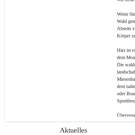
Wenn Sie
Wahl getr
Abseits v
Körper zu
Hier ist 
dem Moun
Die wald
landschaf
Miesenbac
dem nahe
oder Boar
Sportfreu
Überzeuge
Beherber
Aktuelles
werden.