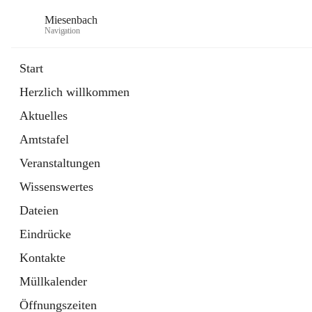
Miesenbach
Navigation
Start
Herzlich willkommen
öffnet
Abwasserverband oberes Piestingtal
Aktuelles
in
Externe Webseite
neuem
Amtstafel
Tab
öffnet
Region Schneebergland
in
Externe Webseite
Veranstaltungen
neuem
Tab
Wissenswertes
Dateien
Eindrücke
Kontakte
Müllkalender
Öffnungszeiten