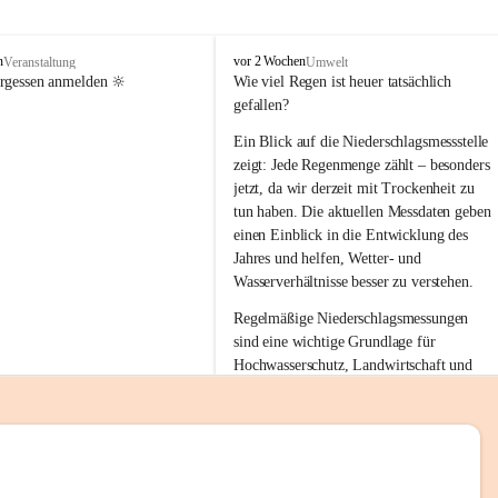
tion 
M
n
vor 2 Wochen
Veranstaltung
Umwelt
i
ergessen anmelden 🔆
Wie viel Regen ist heuer tatsächlich 
e
gefallen?
s
stelle 
e
Ein Blick auf die Niederschlagsmessstelle 
n
zeigt: Jede Regenmenge zählt – besonders 
gt und 
b
jetzt, da wir derzeit mit Trockenheit zu 
a
tun haben. Die aktuellen Messdaten geben 
c
einen Einblick in die Entwicklung des 
h
Jahres und helfen, Wetter- und 
sätzen 
Wasserverhältnisse besser zu verstehen.
r 
Regelmäßige Niederschlagsmessungen 
. Den 
sind eine wichtige Grundlage für 
m Wohl 
Hochwasserschutz, Landwirtschaft und 
einen nachhaltigen Umgang mit unseren 
Ressourcen. Gerade in trockenen Zeiten ist
es umso wichtiger, bewusst und 
verantwortungsvoll mit Wasser 
emeinde“ 
umzugehen.
rten und 