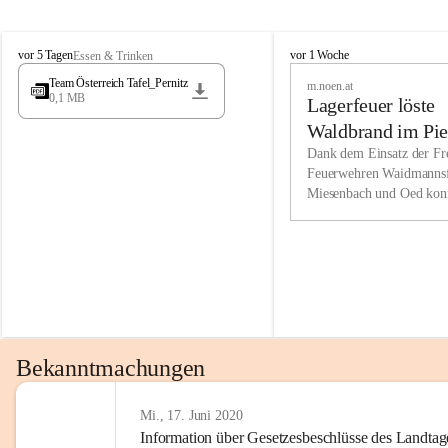
Wir kenne
M
M
werden eb
vor 5 Tagen
vor 1 Woche
Essen & Trinken
i
i
Entwickl
Team Österreich Tafel_Pernitz
m.noen.at
e
e
0,1 MB
Lagerfeuer löste
s
s
e
e
Unsere Ve
Waldbrand im Pie
n
n
bzw. Info
aus
Dank dem Einsatz der Fre
b
b
Feuerwehren Waidmannsf
wir fühl
a
a
Miesenbach und Oed kon
c
c
Lösungsor
bei der Gauermannhütte s
h
h
gelöscht werden.
Unsere M
der Wirts
kurzfrist
gesetzlic
unserer G
Bekanntmachungen
beizubeha
Nach 201
Mi., 17. Juni 2020
Information über Gesetzesbeschlüsse des Landtag
verliehen