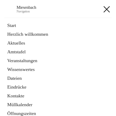
Miesenbach
Navigation
Miesenbach
Start
Herzlich willkommen
öffnet
Abwasserverband oberes Piestingtal
Aktuelles
in
Externe Webseite
neuem
Amtstafel
Tab
öffnet
Region Schneebergland
in
Externe Webseite
Veranstaltungen
neuem
Tab
Wissenswertes
+2
Dateien
Eindrücke
Kontakte
Müllkalender
Hauptadresse
Öffnungszeiten