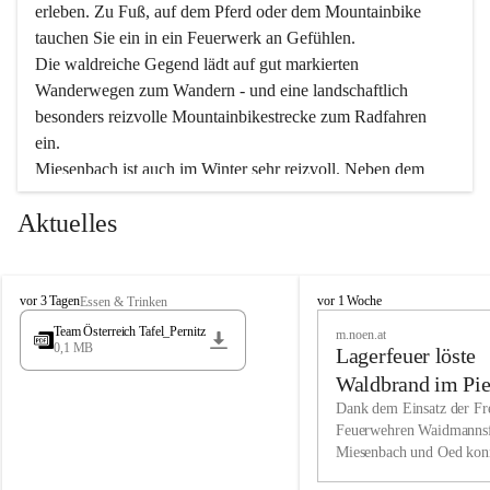
erleben. Zu Fuß, auf dem Pferd oder dem Mountainbike 
tauchen Sie ein in ein Feuerwerk an Gefühlen.
Die waldreiche Gegend lädt auf gut markierten 
Wanderwegen zum Wandern - und eine landschaftlich 
besonders reizvolle Mountainbikestrecke zum Radfahren 
ein.
Miesenbach ist auch im Winter sehr reizvoll. Neben dem 
Eisstockschießen gibt es auf dem nahe gelegenen Unterberg 
Aktuelles
wunderschöne Naturschneepisten, die zum Schifahren oder 
Boarden einladen. Ebenso ist der 2.075 m hohe Schneeberg 
ein Paradies für Sportfreunde. Genießen Sie auch das 
M
vielfältige Angebot unserer Kulturvereine.
M
vor 3 Tagen
vor 1 Woche
Essen & Trinken
i
i
Team Österreich Tafel_Pernitz
m.noen.at
e
e
0,1 MB
Überzeugen Sie sich selbst, dass Sie in Miesenbach sowie 
Lagerfeuer löste
s
s
e
in den Beherbergungsbetrieben, Gaststätten und urigen 
e
Waldbrand im Pie
n
n
Berghütten herzlich aufgenommen werden.
aus
Dank dem Einsatz der Fre
b
b
Feuerwehren Waidmannsf
a
a
Miesenbach und Oed kon
c
Wir kennen Miesenbach als lebens- und liebenswerten Ort. 
c
bei der Gauermannhütte s
h
h
Tradition und Innovation werden ebenso groß geschrieben 