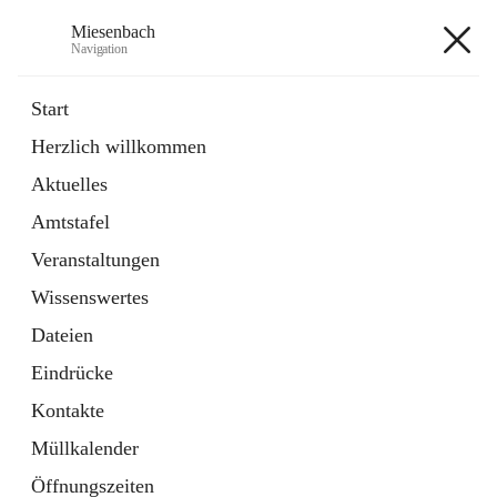
Miesenbach
Navigation
Miesenbach
Start
Herzlich willkommen
öffnet
Abwasserverband oberes Piestingtal
Aktuelles
in
Externe Webseite
neuem
Amtstafel
Tab
öffnet
Region Schneebergland
in
Externe Webseite
Veranstaltungen
neuem
Tab
Wissenswertes
+2
Dateien
Eindrücke
Kontakte
Müllkalender
Hauptadresse
Öffnungszeiten