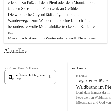
erleben. Zu Fuß, auf dem Pferd oder dem Mountainbike 
tauchen Sie ein in ein Feuerwerk an Gefühlen.
Die waldreiche Gegend lädt auf gut markierten 
Wanderwegen zum Wandern - und eine landschaftlich 
besonders reizvolle Mountainbikestrecke zum Radfahren 
ein.
Miesenbach ist auch im Winter sehr reizvoll. Neben dem 
Eisstockschießen gibt es auf dem nahe gelegenen Unterberg 
Aktuelles
wunderschöne Naturschneepisten, die zum Schifahren oder 
Boarden einladen. Ebenso ist der 2.075 m hohe Schneeberg 
ein Paradies für Sportfreunde. Genießen Sie auch das 
M
vielfältige Angebot unserer Kulturvereine.
M
vor 2 Tagen
vor 1 Woche
Essen & Trinken
i
i
Team Österreich Tafel_Pernitz
m.noen.at
e
e
0,1 MB
Überzeugen Sie sich selbst, dass Sie in Miesenbach sowie 
Lagerfeuer löste
s
s
e
in den Beherbergungsbetrieben, Gaststätten und urigen 
e
Waldbrand im Pie
n
n
Berghütten herzlich aufgenommen werden.
aus
Dank dem Einsatz der Fre
b
b
Feuerwehren Waidmannsf
a
a
Miesenbach und Oed kon
c
Wir kennen Miesenbach als lebens- und liebenswerten Ort. 
c
bei der Gauermannhütte s
h
h
Tradition und Innovation werden ebenso groß geschrieben 