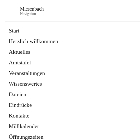
Miesenbach
Navigation
Start
Herzlich willkommen
öffnet
Abwasserverband oberes Piestingtal
Aktuelles
in
Externe Webseite
neuem
Amtstafel
Tab
öffnet
Region Schneebergland
in
Externe Webseite
Veranstaltungen
neuem
Tab
Wissenswertes
Dateien
Eindrücke
Kontakte
Müllkalender
Öffnungszeiten