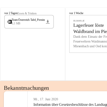
Wir kenne
M
M
werden eb
vor 2 Tagen
vor 1 Woche
Essen & Trinken
i
i
Entwickl
Team Österreich Tafel_Pernitz
m.noen.at
e
e
0,1 MB
Lagerfeuer löste
s
s
e
e
Unsere Ve
Waldbrand im Pie
n
n
bzw. Info
aus
Dank dem Einsatz der Fre
b
b
Feuerwehren Waidmannsf
wir fühl
a
a
Miesenbach und Oed kon
c
c
Lösungsor
bei der Gauermannhütte s
h
h
gelöscht werden.
Unsere M
der Wirts
kurzfrist
gesetzlic
unserer G
Bekanntmachungen
beizubeha
Nach 201
Mi., 17. Juni 2020
Information über Gesetzesbeschlüsse des Landtag
verliehen