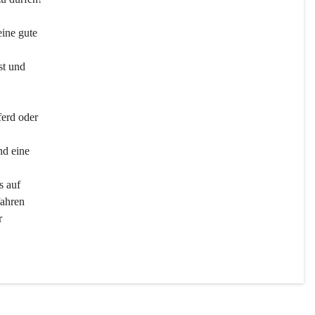
ine gute 
st und 
ferd oder 
d eine 
s auf 
ahren 
r 
men 