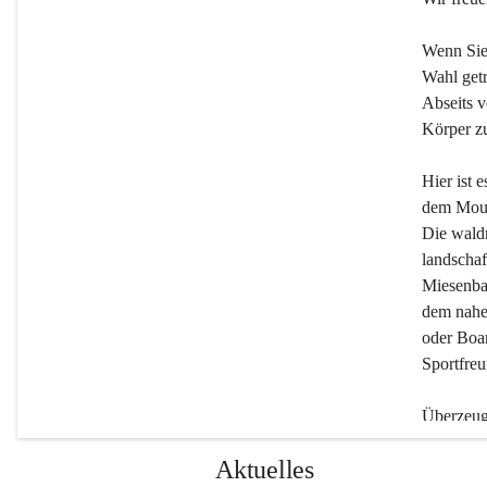
Wenn Sie
Wahl getr
Abseits v
Körper zu
Hier ist 
dem Moun
Die wald
landschaf
Miesenbac
dem nahe
oder Boar
Sportfreu
Überzeuge
Beherber
Aktuelles
werden.