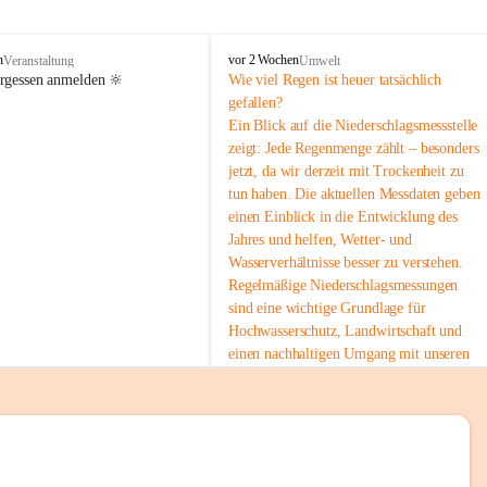
tion 
M
n
vor 2 Wochen
Veranstaltung
Umwelt
i
ergessen anmelden 🔆
Wie viel Regen ist heuer tatsächlich 
e
gefallen?
s
Ein Blick auf die Niederschlagsmessstelle 
stelle 
e
zeigt: Jede Regenmenge zählt – besonders 
n
gt und 
jetzt, da wir derzeit mit Trockenheit zu 
b
tun haben. Die aktuellen Messdaten geben 
a
c
einen Einblick in die Entwicklung des 
h
Jahres und helfen, Wetter- und 
Wasserverhältnisse besser zu verstehen.
sätzen 
Regelmäßige Niederschlagsmessungen 
r 
sind eine wichtige Grundlage für 
. Den 
Hochwasserschutz, Landwirtschaft und 
m Wohl 
einen nachhaltigen Umgang mit unseren 
Ressourcen. Gerade in trockenen Zeiten ist
es umso wichtiger, bewusst und 
verantwortungsvoll mit Wasser 
umzugehen.
emeinde“ 
 Die aktuellen Messwerte findest du hier:
rten und 