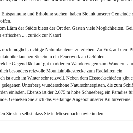
 Entspannung und Erholung suchen, haben Sie mit unserer Gemeinde e
offen.
om Lärm der Städte bietet der Ort den Gästen viele Möglichkeiten, Gei
 erfrischen .... zurück zur Natur!
es noch möglich, richtige Naturabenteuer zu erleben. Zu Fuß, auf dem P
tainbike tauchen Sie ein in ein Feuerwerk an Gefühlen.
reiche Gegend lädt auf gut markierten Wanderwegen zum Wandern - un
tlich besonders reizvolle Mountainbikestrecke zum Radfahren ein.
h ist auch im Winter sehr reizvoll. Neben dem Eisstockschießen gibt e
 gelegenen Unterberg wunderschöne Naturschneepisten, die zum Schif
den einladen. Ebenso ist der 2.075 m hohe Schneeberg ein Paradies fü
nde. Genießen Sie auch das vielfältige Angebot unserer Kulturvereine.
n Sie sich selbst, dass Sie in Miesenbach sowie in den 
gungsbetrieben, Gaststätten und urigen Berghütten herzlich aufgenom