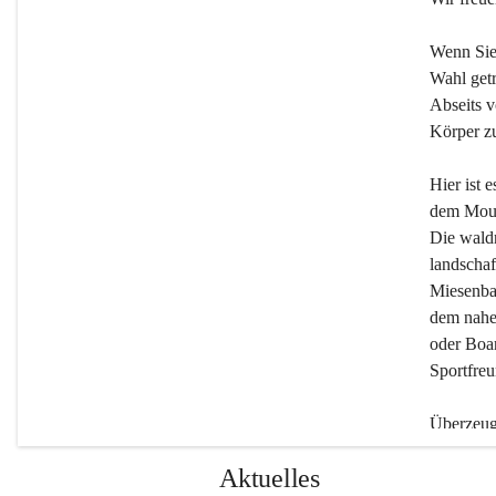
Wenn Sie
Wahl getr
Abseits v
Körper zu
Hier ist 
dem Moun
Die wald
landschaf
Miesenbac
dem nahe
oder Boar
Sportfreu
Überzeuge
Beherber
Aktuelles
werden.