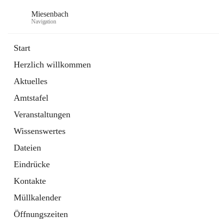
Miesenbach
Navigation
Start
Herzlich willkommen
öffnet
Abwasserverband oberes Piestingtal
Aktuelles
in
Externe Webseite
neuem
Amtstafel
Tab
öffnet
Region Schneebergland
in
Externe Webseite
Veranstaltungen
neuem
Tab
Wissenswertes
Dateien
Eindrücke
Kontakte
Müllkalender
Öffnungszeiten