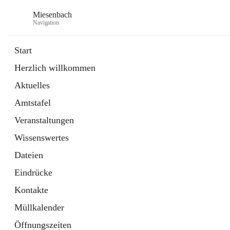
Miesenbach
Navigation
Start
Herzlich willkommen
öffnet
Abwasserverband oberes Piestingtal
Aktuelles
in
Externe Webseite
neuem
Amtstafel
Tab
öffnet
Region Schneebergland
in
Externe Webseite
Veranstaltungen
neuem
Tab
Wissenswertes
Dateien
Eindrücke
Kontakte
Müllkalender
Öffnungszeiten