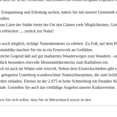
 Entspannung und Erholung suchen, haben Sie mit unserer Gemeinde e
offen.
om Lärm der Städte bietet der Ort den Gästen viele Möglichkeiten, Gei
 erfrischen .... zurück zur Natur!
es noch möglich, richtige Naturabenteuer zu erleben. Zu Fuß, auf dem P
tainbike tauchen Sie ein in ein Feuerwerk an Gefühlen.
reiche Gegend lädt auf gut markierten Wanderwegen zum Wandern - un
tlich besonders reizvolle Mountainbikestrecke zum Radfahren ein.
h ist auch im Winter sehr reizvoll. Neben dem Eisstockschießen gibt e
 gelegenen Unterberg wunderschöne Naturschneepisten, die zum Schif
den einladen. Ebenso ist der 2.075 m hohe Schneeberg ein Paradies fü
nde. Genießen Sie auch das vielfältige Angebot unserer Kulturvereine.
n Sie sich selbst, dass Sie in Miesenbach sowie in den 
gungsbetrieben, Gaststätten und urigen Berghütten herzlich aufgenom