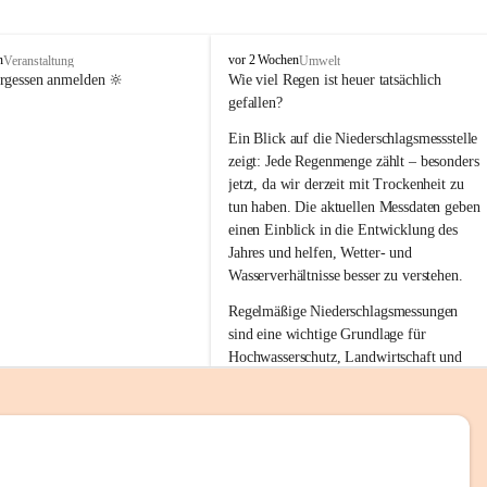
tion 
M
n
vor 2 Wochen
Veranstaltung
Umwelt
i
ergessen anmelden 🔆
Wie viel Regen ist heuer tatsächlich 
e
gefallen?
s
stelle 
e
Ein Blick auf die Niederschlagsmessstelle 
n
zeigt: Jede Regenmenge zählt – besonders 
gt und 
b
jetzt, da wir derzeit mit Trockenheit zu 
a
tun haben. Die aktuellen Messdaten geben 
c
einen Einblick in die Entwicklung des 
h
Jahres und helfen, Wetter- und 
sätzen 
Wasserverhältnisse besser zu verstehen.
r 
Regelmäßige Niederschlagsmessungen 
. Den 
sind eine wichtige Grundlage für 
m Wohl 
Hochwasserschutz, Landwirtschaft und 
einen nachhaltigen Umgang mit unseren 
Ressourcen. Gerade in trockenen Zeiten ist
es umso wichtiger, bewusst und 
verantwortungsvoll mit Wasser 
emeinde“ 
umzugehen.
rten und 