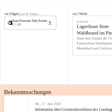
Wir kenne
M
M
werden eb
vor 4 Tagen
vor 1 Woche
Essen & Trinken
i
i
Entwickl
Team Österreich Tafel_Pernitz
m.noen.at
e
e
0,1 MB
Lagerfeuer löste
s
s
e
e
Unsere Ve
Waldbrand im Pie
n
n
bzw. Info
aus
Dank dem Einsatz der Fre
b
b
Feuerwehren Waidmannsf
wir fühl
a
a
Miesenbach und Oed kon
c
c
Lösungsor
bei der Gauermannhütte s
h
h
gelöscht werden.
Unsere M
der Wirts
kurzfrist
gesetzlic
unserer G
Bekanntmachungen
beizubeha
Nach 201
Mi., 17. Juni 2020
Information über Gesetzesbeschlüsse des Landtag
verliehen