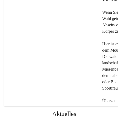
Wenn Sie
Wahl getr
Abseits v
Körper zu
Hier ist 
dem Moun
Die wald
landschaf
Miesenbac
dem nahe
oder Boar
Sportfreu
Überzeuge
Beherber
Aktuelles
werden.