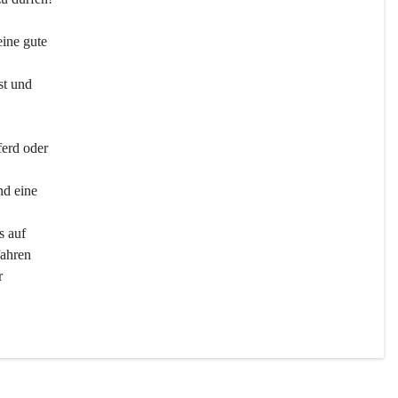
ine gute 
st und 
ferd oder 
d eine 
s auf 
ahren 
r 
men 