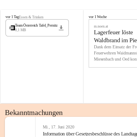
Wir kenne
M
M
werden eb
vor 1 Tag
vor 1 Woche
Essen & Trinken
i
i
Entwickl
Team Österreich Tafel_Pernitz
m.noen.at
e
e
0,1 MB
Lagerfeuer löste
s
s
e
e
Unsere Ve
Waldbrand im Pie
n
n
bzw. Info
aus
Dank dem Einsatz der Fre
b
b
Feuerwehren Waidmannsf
wir fühl
a
a
Miesenbach und Oed kon
c
c
Lösungsor
bei der Gauermannhütte s
h
h
gelöscht werden.
Unsere M
der Wirts
kurzfrist
gesetzlic
unserer G
Bekanntmachungen
beizubeha
Nach 201
Mi., 17. Juni 2020
Information über Gesetzesbeschlüsse des Landtag
verliehen