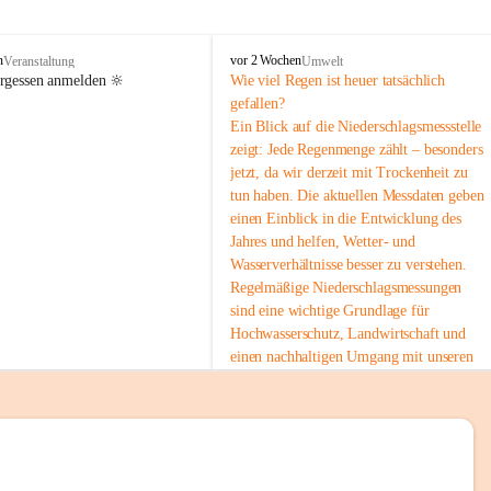
tion 
M
n
vor 2 Wochen
Veranstaltung
Umwelt
i
ergessen anmelden 🔆
Wie viel Regen ist heuer tatsächlich 
e
gefallen?
s
Ein Blick auf die Niederschlagsmessstelle 
stelle 
e
zeigt: Jede Regenmenge zählt – besonders 
n
gt und 
jetzt, da wir derzeit mit Trockenheit zu 
b
tun haben. Die aktuellen Messdaten geben 
a
c
einen Einblick in die Entwicklung des 
h
Jahres und helfen, Wetter- und 
Wasserverhältnisse besser zu verstehen.
sätzen 
Regelmäßige Niederschlagsmessungen 
r 
sind eine wichtige Grundlage für 
. Den 
Hochwasserschutz, Landwirtschaft und 
m Wohl 
einen nachhaltigen Umgang mit unseren 
Ressourcen. Gerade in trockenen Zeiten ist
es umso wichtiger, bewusst und 
verantwortungsvoll mit Wasser 
umzugehen.
emeinde“ 
 Die aktuellen Messwerte findest du hier:
rten und 