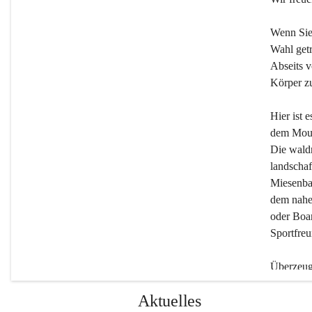
Wenn Sie
Wahl getr
Abseits v
Körper zu
Hier ist 
dem Moun
Die wald
landschaf
Miesenbac
dem nahe
oder Boar
Sportfreu
Überzeuge
Beherber
Aktuelles
werden.