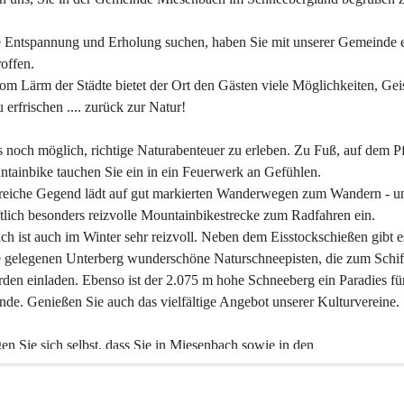
 Entspannung und Erholung suchen, haben Sie mit unserer Gemeinde e
offen.
om Lärm der Städte bietet der Ort den Gästen viele Möglichkeiten, Gei
 erfrischen .... zurück zur Natur!
es noch möglich, richtige Naturabenteuer zu erleben. Zu Fuß, auf dem P
tainbike tauchen Sie ein in ein Feuerwerk an Gefühlen.
reiche Gegend lädt auf gut markierten Wanderwegen zum Wandern - un
tlich besonders reizvolle Mountainbikestrecke zum Radfahren ein.
h ist auch im Winter sehr reizvoll. Neben dem Eisstockschießen gibt e
 gelegenen Unterberg wunderschöne Naturschneepisten, die zum Schif
den einladen. Ebenso ist der 2.075 m hohe Schneeberg ein Paradies fü
nde. Genießen Sie auch das vielfältige Angebot unserer Kulturvereine.
n Sie sich selbst, dass Sie in Miesenbach sowie in den 
gungsbetrieben, Gaststätten und urigen Berghütten herzlich aufgenom