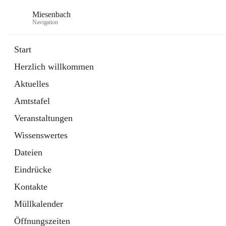
Miesenbach
Navigation
Start
Herzlich willkommen
öffnet
Abwasserverband oberes Piestingtal
Aktuelles
in
Externe Webseite
neuem
Amtstafel
Tab
öffnet
Region Schneebergland
in
Externe Webseite
Veranstaltungen
neuem
Tab
Wissenswertes
Dateien
Eindrücke
Kontakte
Müllkalender
Öffnungszeiten