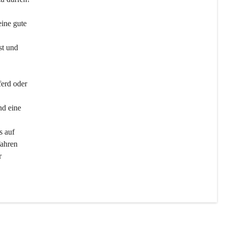
ine gute 
st und 
ferd oder 
d eine 
s auf 
ahren 
r 
men 