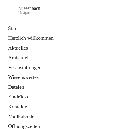
Miesenbach
Navigation
Start
Herzlich willkommen
öffnet
Abwasserverband oberes Piestingtal
Aktuelles
in
Externe Webseite
neuem
Amtstafel
Tab
öffnet
Region Schneebergland
in
Externe Webseite
Veranstaltungen
neuem
Tab
Wissenswertes
Dateien
Eindrücke
Kontakte
Müllkalender
Öffnungszeiten