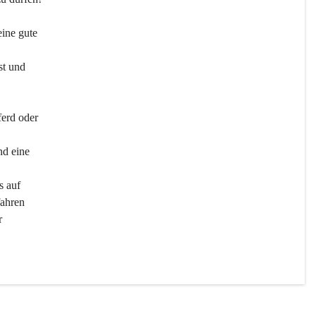
ine gute 
st und 
ferd oder 
d eine 
s auf 
ahren 
r 
men 