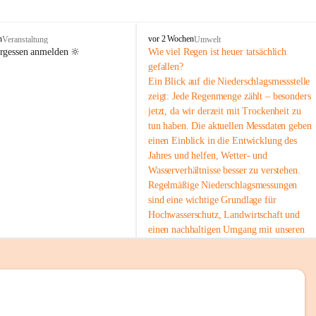
tion 
M
n
vor 2 Wochen
Veranstaltung
Umwelt
i
ergessen anmelden 🔆
Wie viel Regen ist heuer tatsächlich 
e
gefallen?
s
Ein Blick auf die Niederschlagsmessstelle 
stelle 
e
zeigt: Jede Regenmenge zählt – besonders 
n
gt und 
jetzt, da wir derzeit mit Trockenheit zu 
b
tun haben. Die aktuellen Messdaten geben 
a
c
einen Einblick in die Entwicklung des 
h
Jahres und helfen, Wetter- und 
Wasserverhältnisse besser zu verstehen.
sätzen 
Regelmäßige Niederschlagsmessungen 
r 
sind eine wichtige Grundlage für 
. Den 
Hochwasserschutz, Landwirtschaft und 
m Wohl 
einen nachhaltigen Umgang mit unseren 
Ressourcen. Gerade in trockenen Zeiten ist
es umso wichtiger, bewusst und 
verantwortungsvoll mit Wasser 
umzugehen.
emeinde“ 
 Die aktuellen Messwerte findest du hier:
rten und 