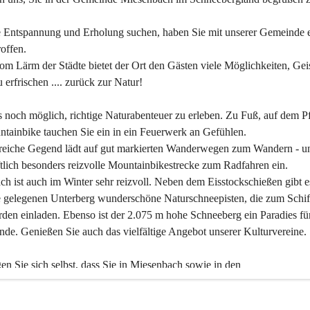
 Entspannung und Erholung suchen, haben Sie mit unserer Gemeinde e
offen.
om Lärm der Städte bietet der Ort den Gästen viele Möglichkeiten, Gei
 erfrischen .... zurück zur Natur!
es noch möglich, richtige Naturabenteuer zu erleben. Zu Fuß, auf dem P
tainbike tauchen Sie ein in ein Feuerwerk an Gefühlen.
reiche Gegend lädt auf gut markierten Wanderwegen zum Wandern - un
tlich besonders reizvolle Mountainbikestrecke zum Radfahren ein.
h ist auch im Winter sehr reizvoll. Neben dem Eisstockschießen gibt e
 gelegenen Unterberg wunderschöne Naturschneepisten, die zum Schif
den einladen. Ebenso ist der 2.075 m hohe Schneeberg ein Paradies fü
nde. Genießen Sie auch das vielfältige Angebot unserer Kulturvereine.
n Sie sich selbst, dass Sie in Miesenbach sowie in den 
gungsbetrieben, Gaststätten und urigen Berghütten herzlich aufgenom