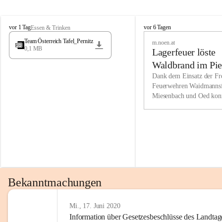
Wir kenne
M
M
werden eb
vor 1 Tag
vor 6 Tagen
Essen & Trinken
i
i
Entwickl
Team Österreich Tafel_Pernitz
m.noen.at
e
e
0,1 MB
Lagerfeuer löste
s
s
e
e
Unsere Ve
Waldbrand im Pie
n
n
bzw. Info
aus
Dank dem Einsatz der Fre
b
b
Feuerwehren Waidmannsf
wir fühl
a
a
Miesenbach und Oed kon
c
c
Lösungsor
bei der Gauermannhütte s
h
h
gelöscht werden.
Unsere M
der Wirts
kurzfrist
gesetzlic
unserer G
Bekanntmachungen
beizubeha
Nach 201
Mi., 17. Juni 2020
Information über Gesetzesbeschlüsse des Landtag
verliehen