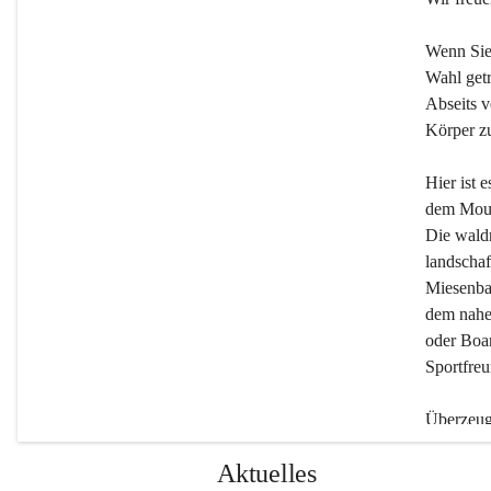
Wenn Sie
Wahl getr
Abseits v
Körper zu
Hier ist 
dem Moun
Die wald
landschaf
Miesenbac
dem nahe
oder Boar
Sportfreu
Überzeuge
Beherber
Aktuelles
werden.