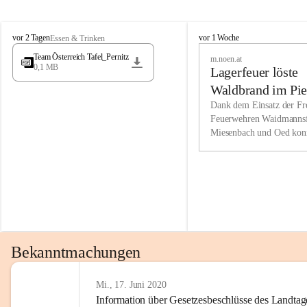
Wir kenne
M
M
werden eb
vor 2 Tagen
vor 1 Woche
Essen & Trinken
i
i
Entwickl
Team Österreich Tafel_Pernitz
m.noen.at
e
e
0,1 MB
Lagerfeuer löste
s
s
e
e
Unsere Ve
Waldbrand im Pie
n
n
bzw. Info
aus
Dank dem Einsatz der Fre
b
b
Feuerwehren Waidmannsf
wir fühl
a
a
Miesenbach und Oed kon
c
c
Lösungsor
bei der Gauermannhütte s
h
h
gelöscht werden.
Unsere M
der Wirts
kurzfrist
gesetzlic
unserer G
Bekanntmachungen
beizubeha
Nach 201
Mi., 17. Juni 2020
Information über Gesetzesbeschlüsse des Landtag
verliehen