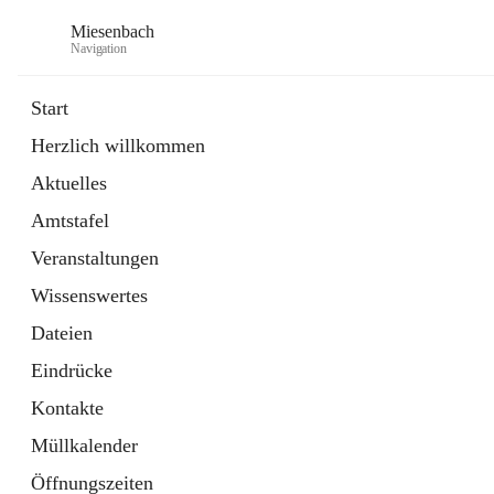
Miesenbach
Navigation
Start
Herzlich willkommen
öffnet
Abwasserverband oberes Piestingtal
Aktuelles
in
Externe Webseite
neuem
Amtstafel
Tab
öffnet
Region Schneebergland
in
Externe Webseite
Veranstaltungen
neuem
Tab
Wissenswertes
Dateien
Eindrücke
Kontakte
Müllkalender
Öffnungszeiten