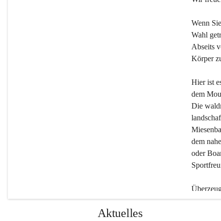
Wenn Sie
Wahl getr
Abseits v
Körper zu
Hier ist 
dem Moun
Die wald
landschaf
Miesenbac
dem nahe
oder Boar
Sportfreu
Überzeuge
Beherber
Aktuelles
werden.