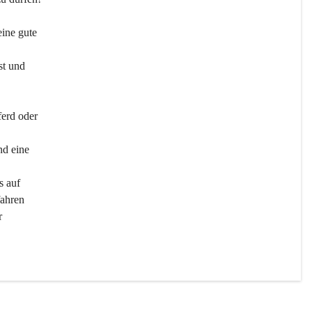
ine gute 
st und 
ferd oder 
d eine 
s auf 
ahren 
r 
men 