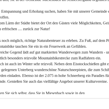
 Entspannung und Erholung suchen, haben Sie mit unserer Gemeinde e
offen.
om Lärm der Städte bietet der Ort den Gästen viele Möglichkeiten, Gei
 erfrischen .... zurück zur Natur!
es noch möglich, richtige Naturabenteuer zu erleben. Zu Fuß, auf dem P
tainbike tauchen Sie ein in ein Feuerwerk an Gefühlen.
reiche Gegend lädt auf gut markierten Wanderwegen zum Wandern - un
tlich besonders reizvolle Mountainbikestrecke zum Radfahren ein.
h ist auch im Winter sehr reizvoll. Neben dem Eisstockschießen gibt e
 gelegenen Unterberg wunderschöne Naturschneepisten, die zum Schif
den einladen. Ebenso ist der 2.075 m hohe Schneeberg ein Paradies fü
nde. Genießen Sie auch das vielfältige Angebot unserer Kulturvereine.
n Sie sich selbst, dass Sie in Miesenbach sowie in den 
gungsbetrieben, Gaststätten und urigen Berghütten herzlich aufgenom