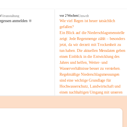
tion 
M
n
vor 2 Wochen
Veranstaltung
Umwelt
i
ergessen anmelden 🔆
Wie viel Regen ist heuer tatsächlich 
e
gefallen?
s
Ein Blick auf die Niederschlagsmessstelle 
stelle 
e
zeigt: Jede Regenmenge zählt – besonders 
n
gt und 
jetzt, da wir derzeit mit Trockenheit zu 
b
tun haben. Die aktuellen Messdaten geben 
a
c
einen Einblick in die Entwicklung des 
h
Jahres und helfen, Wetter- und 
Wasserverhältnisse besser zu verstehen.
sätzen 
Regelmäßige Niederschlagsmessungen 
r 
sind eine wichtige Grundlage für 
. Den 
Hochwasserschutz, Landwirtschaft und 
m Wohl 
einen nachhaltigen Umgang mit unseren 
Ressourcen. Gerade in trockenen Zeiten ist
es umso wichtiger, bewusst und 
verantwortungsvoll mit Wasser 
umzugehen.
emeinde“ 
 Die aktuellen Messwerte findest du hier:
rten und 