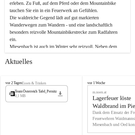
erleben. Zu Fuß, auf dem Pferd oder dem Mountainbike 
tauchen Sie ein in ein Feuerwerk an Gefühlen.
Die waldreiche Gegend lädt auf gut markierten 
Wanderwegen zum Wandern - und eine landschaftlich 
besonders reizvolle Mountainbikestrecke zum Radfahren 
ein.
Miesenbach ist auch im Winter sehr reizvoll. Neben dem 
Eisstockschießen gibt es auf dem nahe gelegenen Unterberg 
Aktuelles
wunderschöne Naturschneepisten, die zum Schifahren oder 
Boarden einladen. Ebenso ist der 2.075 m hohe Schneeberg 
ein Paradies für Sportfreunde. Genießen Sie auch das 
M
vielfältige Angebot unserer Kulturvereine.
M
vor 2 Tagen
vor 1 Woche
Essen & Trinken
i
i
Team Österreich Tafel_Pernitz
m.noen.at
e
e
0,1 MB
Überzeugen Sie sich selbst, dass Sie in Miesenbach sowie 
Lagerfeuer löste
s
s
e
in den Beherbergungsbetrieben, Gaststätten und urigen 
e
Waldbrand im Pie
n
n
Berghütten herzlich aufgenommen werden.
aus
Dank dem Einsatz der Fre
b
b
Feuerwehren Waidmannsf
a
a
Miesenbach und Oed kon
c
Wir kennen Miesenbach als lebens- und liebenswerten Ort. 
c
bei der Gauermannhütte s
h
h
Tradition und Innovation werden ebenso groß geschrieben 