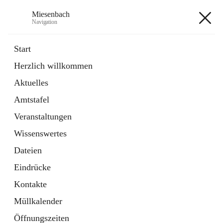
Miesenbach
Navigation
Miesenbach
Start
Herzlich willkommen
öffnet
Abwasserverband oberes Piestingtal
Aktuelles
in
Externe Webseite
neuem
Amtstafel
Tab
öffnet
Region Schneebergland
in
Externe Webseite
Veranstaltungen
neuem
Tab
Wissenswertes
+2
Dateien
Eindrücke
Kontakte
Müllkalender
Hauptadresse
Öffnungszeiten