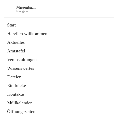
Miesenbach
Navigation
Start
Herzlich willkommen
öffnet
Abwasserverband oberes Piestingtal
Aktuelles
in
Externe Webseite
neuem
Amtstafel
Tab
öffnet
Region Schneebergland
in
Externe Webseite
Veranstaltungen
neuem
Tab
Wissenswertes
Dateien
Eindrücke
Kontakte
Müllkalender
Öffnungszeiten