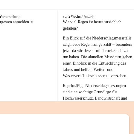
tion 
M
n
vor 2 Wochen
Veranstaltung
Umwelt
i
ergessen anmelden 🔆
Wie viel Regen ist heuer tatsächlich 
e
gefallen?
s
stelle 
e
Ein Blick auf die Niederschlagsmessstelle 
n
zeigt: Jede Regenmenge zählt – besonders 
gt und 
b
jetzt, da wir derzeit mit Trockenheit zu 
a
tun haben. Die aktuellen Messdaten geben 
c
einen Einblick in die Entwicklung des 
h
Jahres und helfen, Wetter- und 
sätzen 
Wasserverhältnisse besser zu verstehen.
r 
Regelmäßige Niederschlagsmessungen 
. Den 
sind eine wichtige Grundlage für 
m Wohl 
Hochwasserschutz, Landwirtschaft und 
einen nachhaltigen Umgang mit unseren 
Ressourcen. Gerade in trockenen Zeiten ist
es umso wichtiger, bewusst und 
verantwortungsvoll mit Wasser 
emeinde“ 
umzugehen.
rten und 