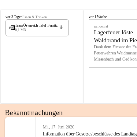
Wir kenne
M
M
werden eb
vor 3 Tagen
vor 1 Woche
Essen & Trinken
i
i
Entwickl
Team Österreich Tafel_Pernitz
m.noen.at
e
e
0,1 MB
Lagerfeuer löste
s
s
e
e
Unsere Ve
Waldbrand im Pie
n
n
bzw. Info
aus
Dank dem Einsatz der Fre
b
b
Feuerwehren Waidmannsf
wir fühl
a
a
Miesenbach und Oed kon
c
c
Lösungsor
bei der Gauermannhütte s
h
h
gelöscht werden.
Unsere M
der Wirts
kurzfrist
gesetzlic
unserer G
Bekanntmachungen
beizubeha
Nach 201
Mi., 17. Juni 2020
Information über Gesetzesbeschlüsse des Landtag
verliehen