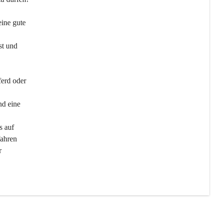
ine gute 
st und 
ferd oder 
d eine 
s auf 
ahren 
r 
men 