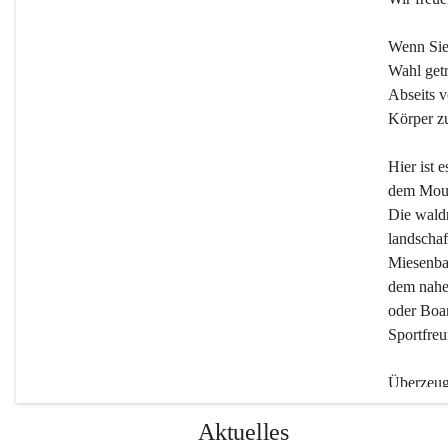
Wenn Sie
Wahl getr
Abseits v
Körper zu
Hier ist 
dem Moun
Die wald
landschaf
Miesenbac
dem nahe
oder Boar
Sportfreu
Überzeuge
Beherber
Aktuelles
werden.