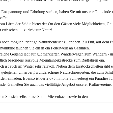
 Entspannung und Erholung suchen, haben Sie mit unserer Gemeinde e
offen.
om Lärm der Städte bietet der Ort den Gästen viele Möglichkeiten, Gei
 erfrischen .... zurück zur Natur!
es noch möglich, richtige Naturabenteuer zu erleben. Zu Fuß, auf dem P
tainbike tauchen Sie ein in ein Feuerwerk an Gefühlen.
reiche Gegend lädt auf gut markierten Wanderwegen zum Wandern - un
tlich besonders reizvolle Mountainbikestrecke zum Radfahren ein.
h ist auch im Winter sehr reizvoll. Neben dem Eisstockschießen gibt e
 gelegenen Unterberg wunderschöne Naturschneepisten, die zum Schif
den einladen. Ebenso ist der 2.075 m hohe Schneeberg ein Paradies fü
nde. Genießen Sie auch das vielfältige Angebot unserer Kulturvereine.
n Sie sich selbst, dass Sie in Miesenbach sowie in den 
gungsbetrieben, Gaststätten und urigen Berghütten herzlich aufgenom